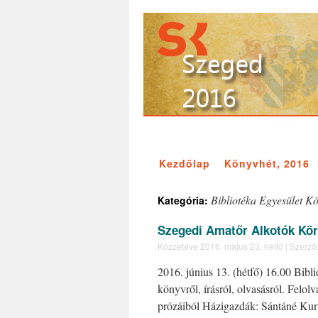
Kezdőlap
Könyvhét, 2016
Bibliotéka Egyesület K
Kategória:
Szegedi Amatőr Alkotók Kö
Közzétéve
2016. május 23. hétfő
|
Szerző
2016. június 13. (hétfő) 16.00 Bibl
könyvről, írásról, olvasásról. Felo
prózáiból Házigazdák: Sántáné Kur