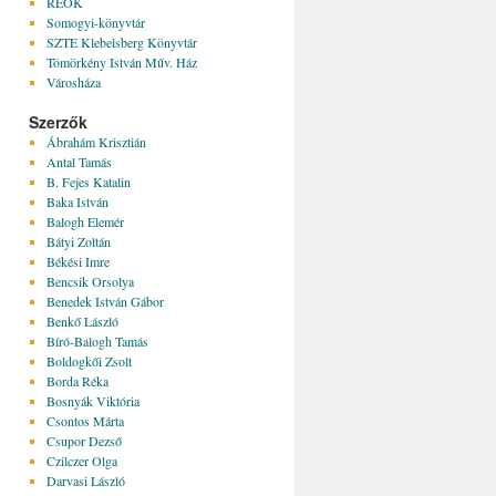
REÖK
Somogyi-könyvtár
SZTE Klebelsberg Könyvtár
Tömörkény István Műv. Ház
Városháza
Szerzők
Ábrahám Krisztián
Antal Tamás
B. Fejes Katalin
Baka István
Balogh Elemér
Bátyi Zoltán
Békési Imre
Bencsik Orsolya
Benedek István Gábor
Benkő László
Bíró-Balogh Tamás
Boldogkői Zsolt
Borda Réka
Bosnyák Viktória
Csontos Márta
Csupor Dezső
Czilczer Olga
Darvasi László