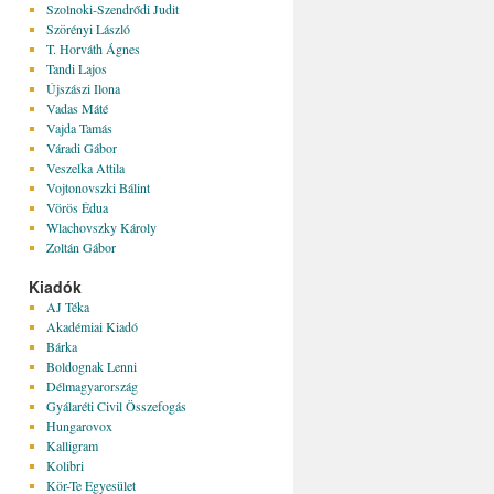
Szolnoki-Szendrődi Judit
Szörényi László
T. Horváth Ágnes
Tandi Lajos
Újszászi Ilona
Vadas Máté
Vajda Tamás
Váradi Gábor
Veszelka Attila
Vojtonovszki Bálint
Vörös Édua
Wlachovszky Károly
Zoltán Gábor
Kiadók
AJ Téka
Akadémiai Kiadó
Bárka
Boldognak Lenni
Délmagyarország
Gyálaréti Civil Összefogás
Hungarovox
Kalligram
Kolibri
Kör-Te Egyesület