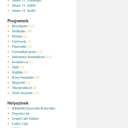
Június 12. (vasárnap)
Június 13. (hétfő)
Június 14. (kedd)
Programok
Beszélgetés
(12)
Dedikálás
(13)
Előadás
(2)
Felolvasás
(3)
Filmvetítés
(3)
Gyermekprogram
(13)
Intézményi bemutatkozó
(12)
Irodalmi est
(1)
Játék
(7)
Kiállítás
(2)
Könyvbemutató
(55)
Megnyitó
(2)
Táncprodukció
(8)
Zenés program
(13)
Helyszínek
Bibliotéka Egyesület Könyvtára
Dugonics tér
Grand Café Várkert
Lobby Café