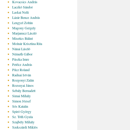
Kovacsics András
Laczkó Sándor
Laskai Nelli
Lázár Bence András
Lengyel Zoltán
Magony Gergely
Marjanucz László
Misetics Bálint
Molnár Krisztina Rita
Nánai László
Németh Gábor
Pászka Imre
Petőcz András
Pilcz Roland
Radnai István
Rozgonyi Zalán
Rozsnyai János
Sebály Bernadett
Simai Mihály
Simon József
Sós Katalin
Spiró György
Sz. Tóth Gyula
Szajbély Mihály
Szekszárdi Miklós