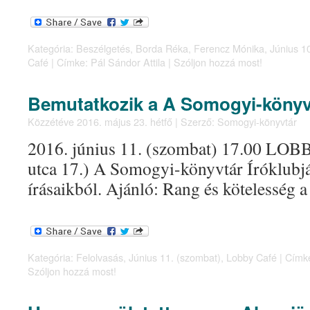
Kategória:
Beszélgetés
,
Borda Réka
,
Ferencz Mónika
,
Június 10
Café
|
Címke:
Pál Sándor Attila
|
Szóljon hozzá most!
Bemutatkozik a A Somogyi-könyvt
Közzétéve
2016. május 23. hétfő
|
Szerző:
Somogyi-könyvtár
2016. június 11. (szombat) 17.00 LOBB
utca 17.) A Somogyi-könyvtár Íróklubján
írásaikból. Ajánló: Rang és kötelesség 
Kategória:
Felolvasás
,
Június 11. (szombat)
,
Lobby Café
|
Címk
Szóljon hozzá most!