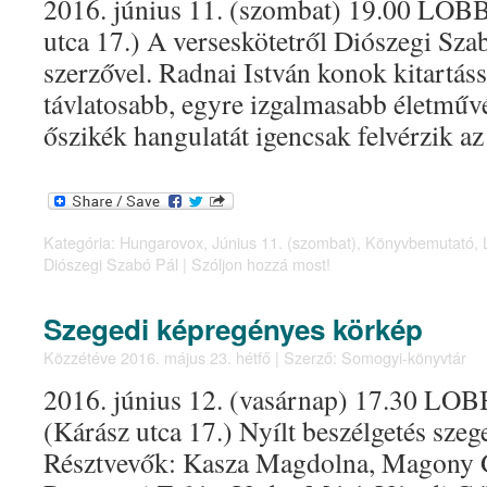
2016. június 11. (szombat) 19.00 LOBB
utca 17.) A verseskötetről Diószegi Szab
szerzővel. Radnai István konok kitartáss
távlatosabb, egyre izgalmasabb életművé
őszikék hangulatát igencsak felvérzik a
Kategória:
Hungarovox
,
Június 11. (szombat)
,
Könyvbemutató
,
Diószegi Szabó Pál
|
Szóljon hozzá most!
Szegedi képregényes körkép
Közzétéve
2016. május 23. hétfő
|
Szerző:
Somogyi-könyvtár
2016. június 12. (vasárnap) 17.30 LOBB
(Kárász utca 17.) Nyílt beszélgetés sze
Résztvevők: Kasza Magdolna, Magony Ge