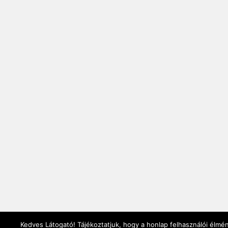
Kedves Látogató! Tájékoztatjuk, hogy a honlap felhasználói élmé