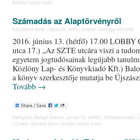
Szóljon hozzá most!
Számadás az Alaptörvényről
Közzétéve
2016. május 23. hétfő
|
Szerző:
Somogyi-könyvtár
2016. június 13. (hétfő) 17.00 LOBBY C
utca 17.) „Az SZTE utcára viszi a tudo
egyetem jogtudósainak legújabb tanulm
Közlöny Lap- és Könyvkiadó Kft.) Balo
a könyv szerkesztője mutatja be Újszász
Tovább
→
Kategória:
Balogh Elemér
,
Június 13. (hétfő)
,
Könyvbemutató
,
L
|
Címke:
Újszászi Ilona
|
Szóljon hozzá most!