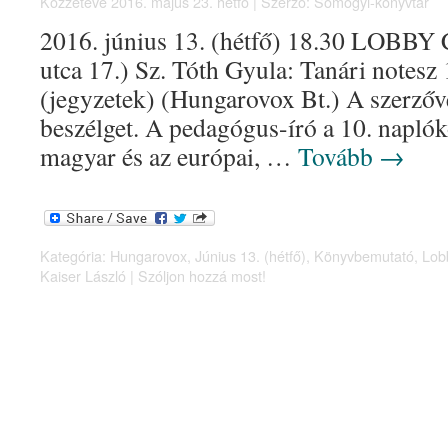
Közzétéve
2016. május 23. hétfő
|
Szerző:
Somogyi-könyvtár
2016. június 13. (hétfő) 18.30 LOBBY C
utca 17.) Sz. Tóth Gyula: Tanári notesz
(jegyzetek) (Hungarovox Bt.) A szerzőv
beszélget. A pedagógus-író a 10. naplókö
magyar és az európai, …
Tovább
→
Kategória:
Hungarovox
,
Június 13. (hétfő)
,
Könyvbemutató
,
Lob
Kaiser László
|
Szóljon hozzá most!