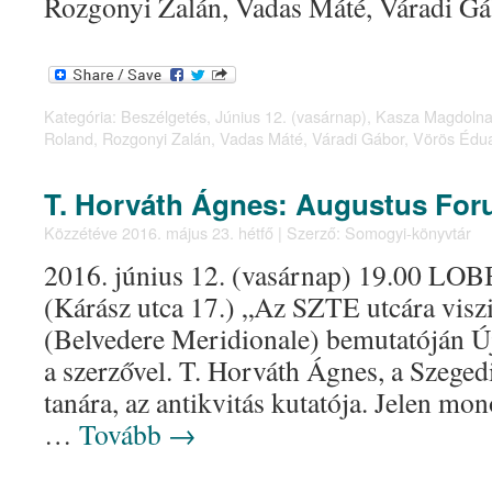
Rozgonyi Zalán, Vadas Máté, Váradi G
Kategória:
Beszélgetés
,
Június 12. (vasárnap)
,
Kasza Magdoln
Roland
,
Rozgonyi Zalán
,
Vadas Máté
,
Váradi Gábor
,
Vörös Édu
T. Horváth Ágnes: Augustus Fo
Közzétéve
2016. május 23. hétfő
|
Szerző:
Somogyi-könyvtár
2016. június 12. (vasárnap) 19.00 LOBB
(Kárász utca 17.) „Az SZTE utcára visz
(Belvedere Meridionale) bemutatóján Új
a szerzővel. T. Horváth Ágnes, a Szeg
tanára, az antikvitás kutatója. Jelen m
…
Tovább
→