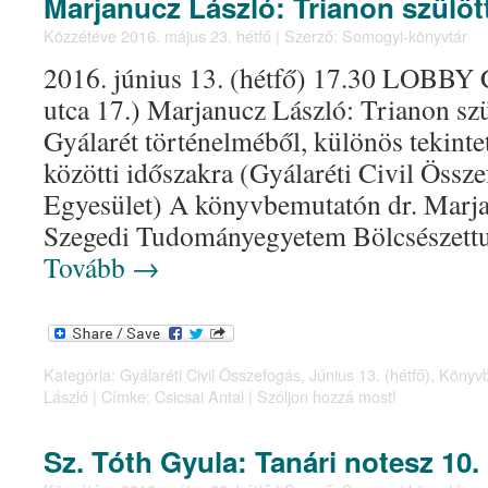
Marjanucz László: Trianon szülöt
Közzétéve
2016. május 23. hétfő
|
Szerző:
Somogyi-könyvtár
2016. június 13. (hétfő) 17.30 LOBBY C
utca 17.) Marjanucz László: Trianon szü
Gyálarét történelméből, különös tekintet
közötti időszakra (Gyálaréti Civil Öss
Egyesület) A könyvbemutatón dr. Marja
Szegedi Tudományegyetem Bölcsészet
Tovább
→
Kategória:
Gyálaréti Civil Összefogás
,
Június 13. (hétfő)
,
Könyv
László
|
Címke:
Csicsai Antal
|
Szóljon hozzá most!
Sz. Tóth Gyula: Tanári notesz 10.