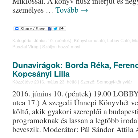
Miklóssal. A könyv húsz interjút és nég
személyes …
Tovább
→
Kategória:
Június 10. (péntek)
,
Könyvbemutató
,
Lobby Café
,
Me
Pusztai Virág
|
Szóljon hozzá most!
Dunavirágok: Borda Réka, Feren
Kopcsányi Lilla
Közzétéve
2016. május 23. hétfő
|
Szerző:
Somogyi-könyvtár
2016. június 10. (péntek) 19.00 LOBBY 
utca 17.) A szegedi Ünnepi Könyvhét ve
költő, akik gyakori szereplői a budapest
programoknak és lassan a legtöbb irodal
beveszik. Moderátor: Pál Sándor Attila