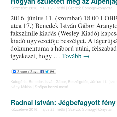
Hogyan született meg az Alpenjä
Közzétéve
2016. május 23. hétfő
|
Szerző:
Somogyi-könyvtár
2016. június 11. (szombat) 18.00 LOBB
utca 17.) Benedek István Gábor Aranytol
fakszimile kiadás (Wesley Kiadó) kapcs
kiadó ügyvezetője beszélget. A lágerújs
dokumentuma a háború utáni, felszabadu
igyekezet, hogy …
Tovább
→
Kategória:
Benedek István Gábor
,
Beszélgetés
,
Június 11. (szo
Iványi Miklós
|
Szóljon hozzá most!
Radnai István: Jégbefagyott fény
Közzétéve
2016. május 23. hétfő
|
Szerző:
Somogyi-könyvtár