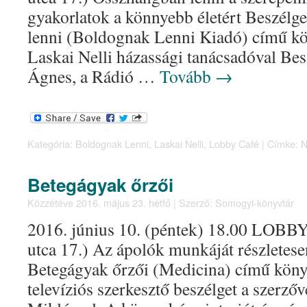
gyakorlatok a könnyebb életért Beszélg
lenni (Boldognak Lenni Kiadó) című kö
Laskai Nelli házassági tanácsadóval Bes
Ágnes, a Rádió …
Tovább
→
Kategória:
Boldognak Lenni
,
Laskai Nelli
,
Lobby Café
|
Címke:
N
Betegágyak őrzői
Közzétéve
2016. május 23. hétfő
|
Szerző:
Somogyi-könyvtár
2016. június 10. (péntek) 18.00 LOBBY 
utca 17.) Az ápolók munkáját részletes
Betegágyak őrzői (Medicina) című köny
televíziós szerkesztő beszélget a szerzőv