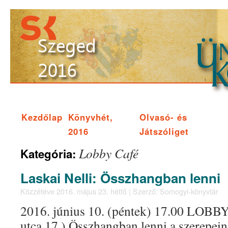
Kezdőlap
Könyvhét,
Olvasó- és
2016
Játszóliget
Lobby Café
Kategória:
Laskai Nelli: Összhangban lenni
Közzétéve
2016. május 23. hétfő
|
Szerző:
Somogyi-könyvtár
2016. június 10. (péntek) 17.00 LOBBY 
utca 17.) Összhangban lenni a szerepei