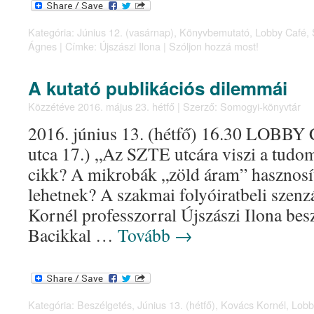
Kategória:
Június 12. (vasárnap)
,
Könyvbemutató
,
Lobby Café
,
Ágnes
|
Címke:
Újszászi Ilona
|
Szóljon hozzá most!
A kutató publikációs dilemmái
Közzétéve
2016. május 23. hétfő
|
Szerző:
Somogyi-könyvtár
2016. június 13. (hétfő) 16.30 LOBBY C
utca 17.) „Az SZTE utcára viszi a tud
cikk? A mikrobák „zöld áram” hasznosí
lehetnek? A szakmai folyóiratbeli szen
Kornél professzorral Újszászi Ilona besz
Bacikkal …
Tovább
→
Kategória:
Beszélgetés
,
Június 13. (hétfő)
,
Kovács Kornél
,
Lobb