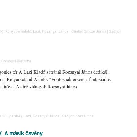
ek)
,
Könyvbemutató
,
Lazi
,
Rozsnyai János
|
Címke:
Gilicze János
|
Szóljon
:
Somogyi-könyvtár
onics tér A Lazi Kiadó sátránál Rozsnyai János dedikál.
s: Betyárkaland Ajánló: “Fontosnak érzem a fantáziadús
s íróval Az író válaszol: Rozsnyai János
s 10. (péntek)
,
Lazi
,
Rozsnyai János
|
Szóljon hozzá most!
V. A másik ösvény