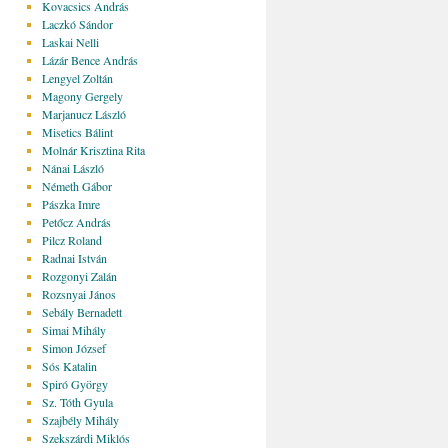
Kovacsics András
Laczkó Sándor
Laskai Nelli
Lázár Bence András
Lengyel Zoltán
Magony Gergely
Marjanucz László
Misetics Bálint
Molnár Krisztina Rita
Nánai László
Németh Gábor
Pászka Imre
Petőcz András
Pilcz Roland
Radnai István
Rozgonyi Zalán
Rozsnyai János
Sebály Bernadett
Simai Mihály
Simon József
Sós Katalin
Spiró György
Sz. Tóth Gyula
Szajbély Mihály
Szekszárdi Miklós