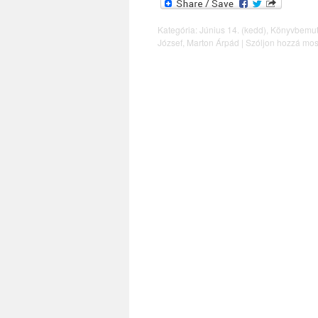
Kategória:
Június 14. (kedd)
,
Könyvbemut
József
,
Marton Árpád
|
Szóljon hozzá mos