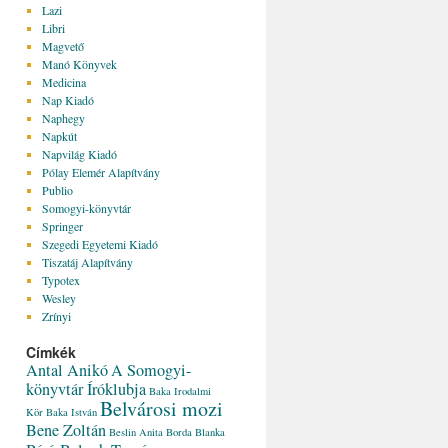
Lazi
Libri
Magvető
Manó Könyvek
Medicina
Nap Kiadó
Naphegy
Napkút
Napvilág Kiadó
Pólay Elemér Alapítvány
Publio
Somogyi-könyvtár
Springer
Szegedi Egyetemi Kiadó
Tiszatáj Alapítvány
Typotex
Wesley
Zrínyi
Címkék
Antal Anikó
A Somogyi-
könyvtár Íróklubja
Baka Irodalmi
Belvárosi mozi
Kör
Baka István
Bene Zoltán
Beslin Anita
Borda Blanka