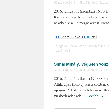
Közzétéve
2016. május 23. hétfő
|
Szerző
2016. június 11. (szombat) 16.30 D
Kiadó vezetője beszélget a szerzőve
nevében viseli e megnevezést. Élese
Kategória:
Benkő László
,
Dugonics tér
,
Jú
hozzá most!
Simai Mihály: Végtelen von
Közzétéve
2016. május 23. hétfő
|
Szerző
2016. június 14. (kedd) 17.00 Somog
Attila-díjas költő új verseskötetén
újságíró A kötetből felolvasnak: Be
viaskodások ezek …
Tovább
→