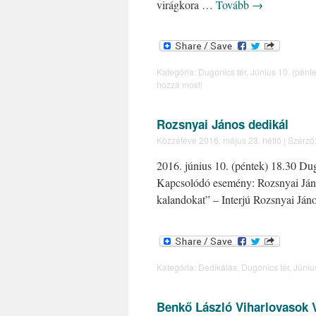
virágkora …
Tovább
→
Kategória:
Dugonics tér
,
Június 10. (pént
hozzá most!
Rozsnyai János dedikál
Közzétéve
2016. május 23. hétfő
|
Szerző
2016. június 10. (péntek) 18.30 Dug
Kapcsolódó esemény: Rozsnyai Jáno
kalandokat” – Interjú Rozsnyai Jáno
Kategória:
Dedikálás
,
Dugonics tér
,
Júniu
Benkő László Viharlovasok 