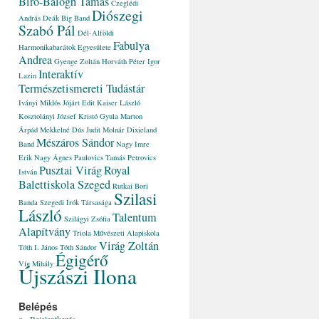
Bíró-Balogh Tamás
Czeglédi
Diószegi
András
Deák Big Band
Szabó Pál
Dél-Alföldi
Fabulya
Harmonikabarátok Egyesülete
Andrea
Gyenge Zoltán
Horváth Péter
Igor
Interaktív
Lazin
Természetismereti Tudástár
Iványi Miklós
Jójárt Edit
Kaiser László
Kosztolányi József
Kristó Gyula
Marton
Árpád
Mekkelné Dús Judit
Molnár Dixieland
Mészáros Sándor
Band
Nagy Imre
Erik
Nagy Ágnes
Paulovics Tamás
Petrovics
Pusztai Virág
Royal
István
Balettiskola Szeged
Rutkai Bori
Szilasi
Banda
Szegedi Írók Társasága
László
Talentum
Szilágyi Zsófia
Alapítvány
Triola Művészeti Alapiskola
Virág Zoltán
Tóth I. János
Tóth Sándor
Égigérő
Víg Mihály
Újszászi Ilona
Belépés