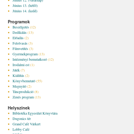
Június 12. (vasárnap)
Június 13. (hétfő)
Június 14. (kedd)
Programok
Beszélgetés
(12)
Dedikálás
(13)
Előadás
(2)
Felolvasás
(3)
Filmvetítés
(3)
Gyermekprogram
(13)
Intézményi bemutatkozó
(12)
Irodalmi est
(1)
Játék
(7)
Kiállítás
(2)
Könyvbemutató
(55)
Megnyitó
(2)
Táncprodukció
(8)
Zenés program
(13)
Helyszínek
Bibliotéka Egyesület Könyvtára
Dugonics tér
Grand Café Várkert
Lobby Café