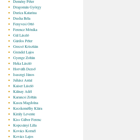
Demény Péter
Dragomán György
Durica Katarina
Dusha Béla
Fenyvesi Ottó
Ferencz Mónika
Gál László
Gárdos Péter
Grecsó Krisztián
Grendel Lajos
Gyenge Zoltán
Heka László
Horváth Dezső
Isaszegi János
Juhász Antal
Kaiser László
Kálnay Adél
Karancsi Zoltán
Kasza Magdolna
Kecskeméthy Klára
Király Levente
Kiss Gábor Ferenc
Kopcsányi Lilla
Kovács Kornél
Kovács Lajos