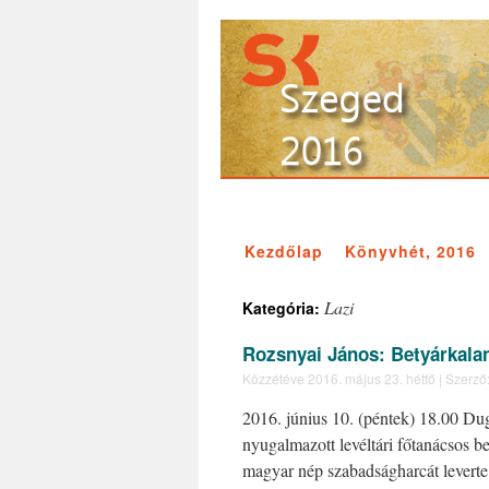
Kezdőlap
Könyvhét, 2016
Lazi
Kategória:
Rozsnyai János: Betyárkala
Közzétéve
2016. május 23. hétfő
|
Szerző
2016. június 10. (péntek) 18.00 Du
nyugalmazott levéltári főtanácsos b
magyar nép szabadságharcát leverte