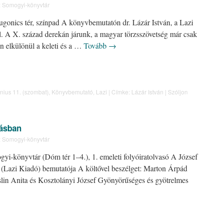
:
Somogyi-könyvtár
ugonics tér, színpad A könyvbemutatón dr. Lázár István, a Lazi
l. A X. század derekán járunk, a magyar törzsszövetség már csak
n elkülönül a keleti és a …
Tovább
→
nius 11. (szombat)
,
Könyvbemutató
,
Lazi
|
Címke:
Lázár István
|
Szóljon
zásban
:
Somogyi-könyvtár
yi-könyvtár (Dóm tér 1–4.), 1. emeleti folyóiratolvasó A József
ek (Lazi Kiadó) bemutatója A költővel beszélget: Marton Árpád
slin Anita és Kosztolányi József Gyönyörűséges és gyötrelmes