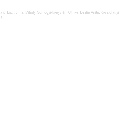
ató
,
Lazi
,
Simai Mihály
,
Somogyi-könyvtár
|
Címke:
Beslin Anita
,
Kosztolányi
t!