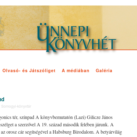
Olvasó- és Játszóliget
A médiában
Galéria
nd
:
Somogyi-könyvtár
gonics tér, színpad A könyvbemutatón (Lazi) Gilicze János
eszélget a szerzővel A 19. század második felében járunk. A
 az orosz cár segítségével a Habsburg Birodalom. A betyárvilág