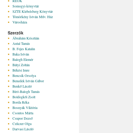
REÖK
Somogyi-könyvtár
SZTE Klebelsberg Könyvtár
Tömörkény István Műv. Ház
Városháza
Szerzők
Ábrahám Krisztián
Antal Tamás
B. Fejes Katalin
Baka István
Balogh Elemér
Bátyi Zoltán
Békési Imre
Bencsik Orsolya
Benedek István Gábor
Benkő László
Bíró-Balogh Tamás
Boldogkői Zsolt
Borda Réka
Bosnyák Viktória
Csontos Márta
Csupor Dezső
Czilczer Olga
Darvasi László