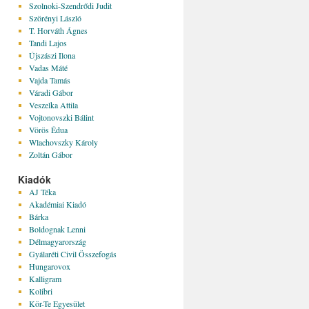
Szolnoki-Szendrődi Judit
Szörényi László
T. Horváth Ágnes
Tandi Lajos
Újszászi Ilona
Vadas Máté
Vajda Tamás
Váradi Gábor
Veszelka Attila
Vojtonovszki Bálint
Vörös Édua
Wlachovszky Károly
Zoltán Gábor
Kiadók
AJ Téka
Akadémiai Kiadó
Bárka
Boldognak Lenni
Délmagyarország
Gyálaréti Civil Összefogás
Hungarovox
Kalligram
Kolibri
Kör-Te Egyesület