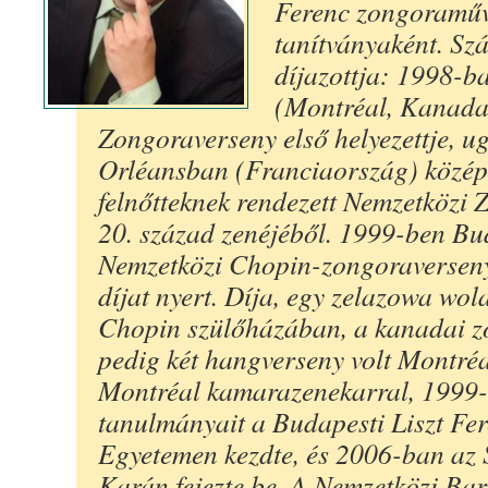
Ferenc zongoraműv
tanítványaként. S
díjazottja: 1998-
(Montréal, Kanada
Zongoraverseny első helyezettje, 
Orléansban (Franciaország) középd
felnőtteknek rendezett Nemzetközi
20. század zenéjéből. 1999-ben Bu
Nemzetközi Chopin-zongoraverseny
díjat nyert. Díja, egy zelazowa wol
Chopin szülőházában, a kanadai z
pedig két hangverseny volt Montréa
Montréal kamarazenekarral, 1999-
tanulmányait a Budapesti Liszt Fe
Egyetemen kezdte, és 2006-ban az
Karán fejezte be. A Nemzetközi Ba