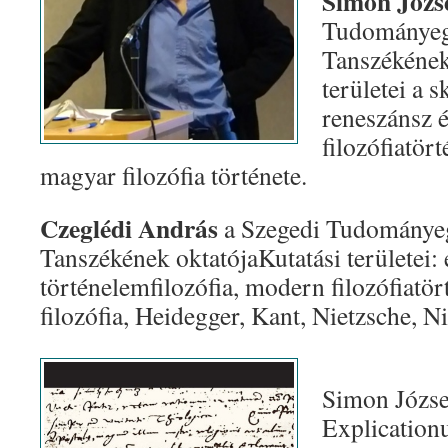
Simon Józs
Tudományeg
Tanszékének 
területei a s
reneszánsz 
filozófiatört
magyar filozófia története.
Czeglédi András
a Szegedi Tudományeg
Tanszékének oktatójaKutatási területei: 
történelemfilozófia, modern filozófiatör
filozófia, Heidegger, Kant, Nietzsche, N
Simon Józse
Explication