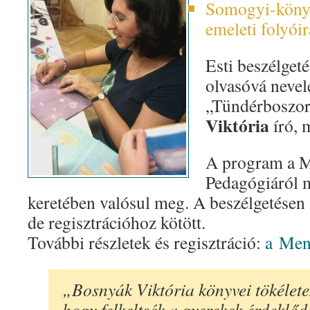
Somogyi-könyv
emeleti folyói
Esti beszélget
olvasóvá nevel
„Tündérboszor
Viktória
író, 
A program a M
Pedagógiáról 
keretében valósul meg. A beszélgetésen 
de regisztrációhoz kötött.
További részletek és regisztráció:
a Men
„Bosnyák Viktória könyvei tökélet
hogy felkeltsék a gyerekek érdeklőd