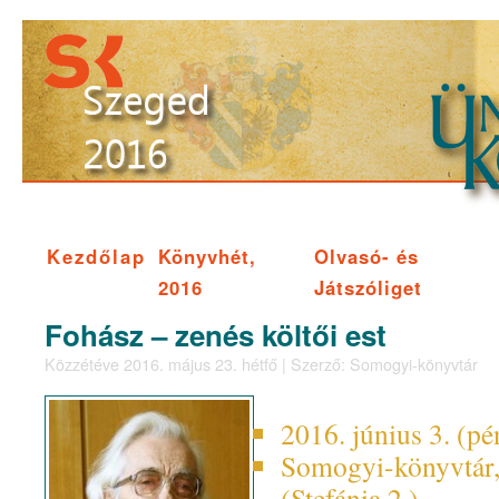
Kezdőlap
Könyvhét,
Olvasó- és
2016
Játszóliget
Fohász – zenés költői est
Közzétéve
2016. május 23. hétfő
|
Szerző:
Somogyi-könyvtár
2016. június 3. (pé
Somogyi-könyvtár
(Stefánia 2.)