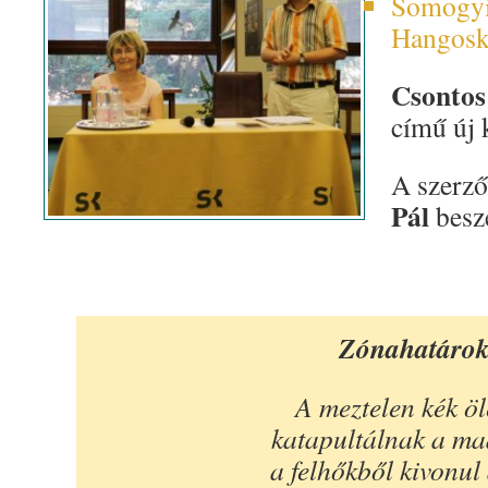
Somogyi
Hangoskö
Csonto
című új 
A szerz
Pál
beszé
Zónahatáro
A meztelen kék öl
katapultálnak a ma
a felhőkből kivonul 