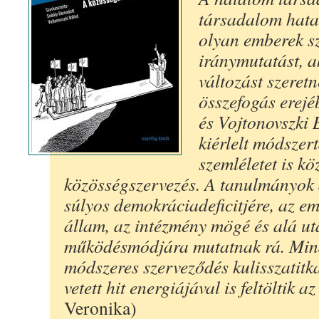
társadalom hata
olyan emberek 
iránymutatást, a
változást szeretn
összefogás erejé
és Vojtonovszki 
kiérlelt módszer
szemléletet is köz
közösségszervezés. A tanulmányok 
súlyos demokráciadeficitjére, az em
állam, az intézmény mögé és alá ut
működésmódjára mutatnak rá. Min
módszeres szerveződés kulisszatitka
vetett hit energiájával is feltöltik a
Veronika)