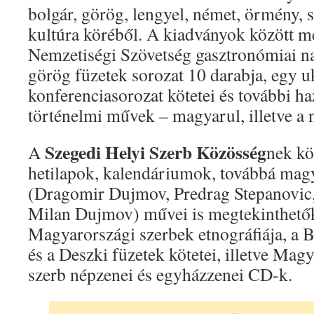
bolgár, görög, lengyel, német, örmény, 
kultúra köréből. A kiadványok között m
Nemzetiségi Szövetség gasztronómiai na
görög füzetek sorozat 10 darabja, egy u
konferenciasorozat kötetei és további ha
történelmi művek – magyarul, illetve a 
Szegedi Helyi Szerb Közösség
A
nek kö
hetilapok, kalendáriumok, továbbá magy
(Dragomir Dujmov, Predrag Stepanovic,
Milan Dujmov) művei is megtekinthetők
Magyarországi szerbek etnográfiája, a B
és a Deszki füzetek kötetei, illetve Mag
szerb népzenei és egyházzenei CD-k.