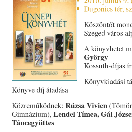
2016. június 9.
Dugonics tér, s
Köszöntőt mon
Szeged város al
A könyvhetet m
György
Kossuth-díjas í
Könyvkiadási t
Könyve díj átadása
Rúzsa Vivien
Közreműködnek:
(Tömörk
Lendel Tímea, Gál Józs
Gimnázium),
Táncegyüttes