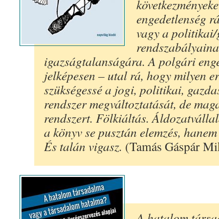
következményeket
engedetlenség r
vagy a politikai
rendszabályainak
igazságtalanságára. A polgári eng
jelképesen – utal rá, hogy milyen er
szükségessé a jogi, politikai, gazda
rendszer megváltoztatását, de maga
rendszert. Fölkiáltás. Áldozatvállal
a könyv se pusztán elemzés, hanem 
És talán vigasz.
(Tamás Gáspár Mi
A hatalom társa