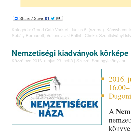
Kategória:
Grand Café Várkert
,
Június 8. (szerda)
,
Könyvbemut
Sebály Bernadett
,
Vojtonovszki Bálint
|
Címke:
Szentistványi Ist
Nemzetiségi kiadványok körképe
Közzétéve
2016. május 23. hétfő
|
Szerző:
Somogyi-könyvtár
2016. j
16.00–
Dugonic
Nemz
A
nemzeti
könyvek