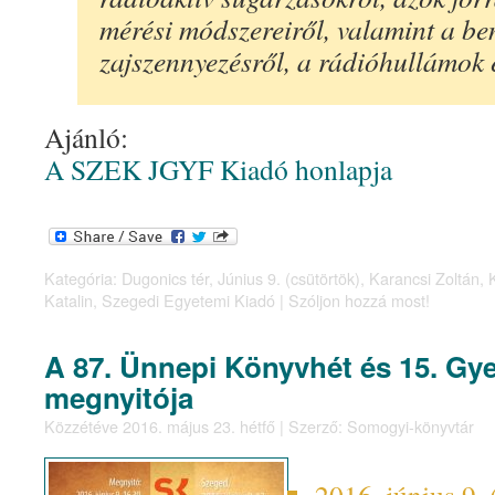
mérési módszereiről, valamint a be
zajszennyezésről, a rádióhullámok e
Ajánló:
A SZEK JGYF Kiadó honlapja
Kategória:
Dugonics tér
,
Június 9. (csütörtök)
,
Karancsi Zoltán
,
Katalin
,
Szegedi Egyetemi Kiadó
|
Szóljon hozzá most!
A 87. Ünnepi Könyvhét és 15. G
megnyitója
Közzétéve
2016. május 23. hétfő
|
Szerző:
Somogyi-könyvtár