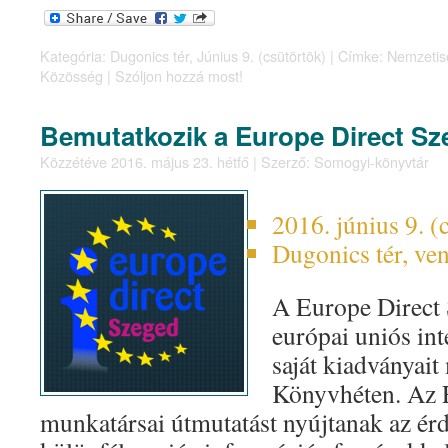
Kategória:
Dugonics tér
,
Június 9. (csütörtök)
|
Címke:
Nemzetis
Közösség
|
Szóljon hozzá most!
Bemutatkozik a Europe Direct S
Közzétéve
2016. május 23. hétfő
|
Szerző:
Somogyi-könyvtár
2016. június 9. 
Dugonics tér, ve
A Europe Direct 
európai uniós in
saját kiadványait
Könyvhéten. Az
munkatársai útmutatást nyújtanak az é