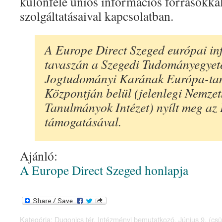
különféle uniós információs forrásokk
szolgáltatásaival kapcsolatban.
A Europe Direct Szeged európai in
tavaszán a Szegedi Tudományegyet
Jogtudományi Karának Európa-ta
Központján belül (jelenlegi Nemzet
Tanulmányok Intézet) nyílt meg az
támogatásával.
Ajánló:
A Europe Direct Szeged honlapja
Kategória:
Dugonics tér
,
Intézményi bemutatkozó
,
Június 9. (csü