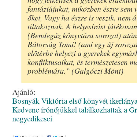
fantáziájukat, miközben észre sem v
őket. Vagy ha észre is veszik, nem á
tiltakoznak. A helyesírást játékosan
(Bendegúz könyvtára sorozat) utá
Bátorság Tomi! (ami egy új sorozat
előtérbe helyezi a gyerekek egymás
konfliktusaikat, és természetesen m
problémára.” (Galgóczi Móni)
Ajánló:
Bosnyák Viktória első könyvét ikerlányai
Kedvenc írónőjükkel találkozhattak a Gr
negyedikesei