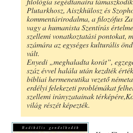
filológia segédtanaira támaszkodik
Plutarkhosz, Aiszkhülosz és Szopho
kommentárirodalma, a filozófus Za
vagy a humanista Szentírás értelmez
szellemi vonatkoztatási pontokat, 
számára az egységes kulturális önde
vált.
Enyedi „meghaladta korát”, egzege
száz évvel halála után kezdték érték
bibliai hermeneutika vezető németal
erdélyi felekezeti problémákat felh
szellemi irányzatainak térképére,K
világ részét képezték.