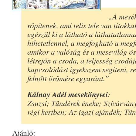
„A mesék
röpítenek, ami telis tele van titokk
egészül ki a látható a láthatatlanna
hihetetlennel, a megfogható a megf
amikor a valóság és a mesevilág ö
létrejön a csoda, a teljesség csodá
kapcsolódást igyekszem segíteni, r
felnőtt örömére egyaránt.”
Kálnay Adél mesekönyvei
:
Zsuzsi; Tündérek éneke; Szivárván
régi kertben; Az igazi ajándék; Tü
Ajánló: