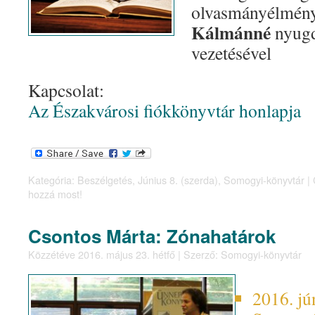
olvasmányélmén
Kálmánné
nyugd
vezetésével
Kapcsolat:
Az Északvárosi fiókkönyvtár honlapja
Kategória:
Beszélgetés
,
Június 8. (szerda)
,
Somogyi-könyvtár
|
hozzá most!
Csontos Márta: Zónahatárok
Közzétéve
2016. május 23. hétfő
|
Szerző:
Somogyi-könyvtár
2016. jú