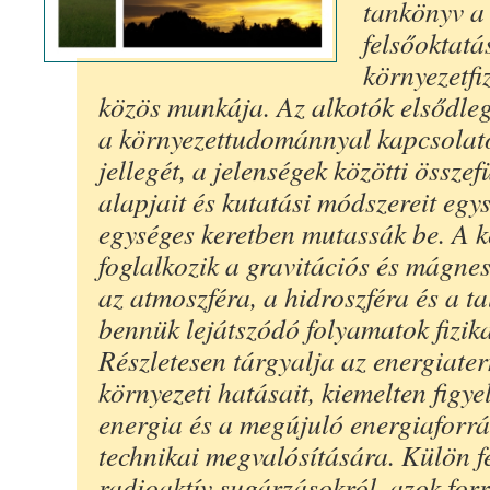
tankönyv a
felsőoktatá
környezetfi
közös munkája. Az alkotók elsődlege
a környezettudománnyal kapcsolato
jellegét, a jelenségek közötti összef
alapjait és kutatási módszereit egy
egységes keretben mutassák be. A k
foglalkozik a gravitációs és mágne
az atmoszféra, a hidroszféra és a ta
bennük lejátszódó folyamatok fizika
Részletesen tárgyalja az energiate
környezeti hatásait, kiemelten figye
energia és a megújuló energiaforr
technikai megvalósítására. Külön fe
radioaktív sugárzásokról, azok forr