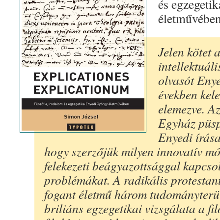
és egzegeti
életművében
Jelen kötet 
intellektuáli
olvasót Eny
években kele
elemezve. Az
Egyház püspö
Enyedi írása
hogy szerzőjük milyen innovatív mó
felekezeti beágyazottsággal kapcsol
problémákat. A radikális protestan
fogant életmű három tudományterüle
briliáns egzegetikai vizsgálata a fil