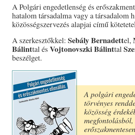
A Polgári engedetlenség és erőszakmente
hatalom társadalma vagy a társadalom 
közösségszervezés alapjai című kötetet
Sebály Bernadett
A szerkesztőkkel:
el,
Bálint
Vojtonovszki Bálint
Sze
tal és
tal
beszélget.
A polgári engede
törvényes rendd
közösség érdekéb
megfontolásból,
erőszakmentesen 