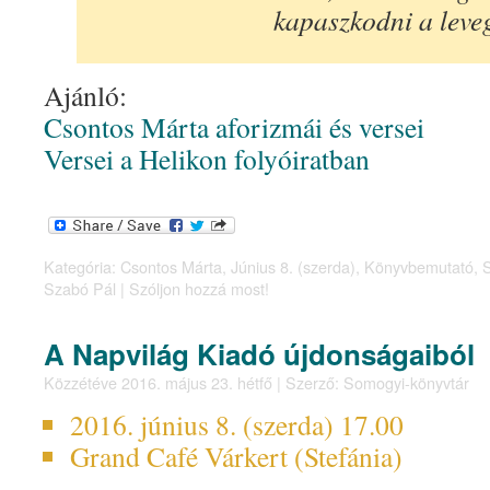
kapaszkodni a leve
Ajánló:
Csontos Márta aforizmái és versei
Versei a Helikon folyóiratban
Kategória:
Csontos Márta
,
Június 8. (szerda)
,
Könyvbemutató
,
Szabó Pál
|
Szóljon hozzá most!
A Napvilág Kiadó újdonságaiból
Közzétéve
2016. május 23. hétfő
|
Szerző:
Somogyi-könyvtár
2016. június 8. (szerda) 17.00
Grand Café Várkert (Stefánia)