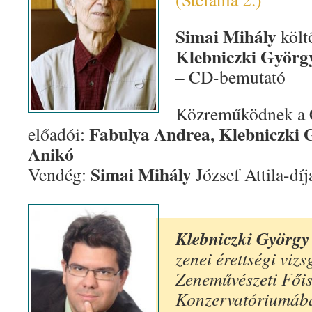
Simai Mihály
költő
Klebniczki Györ
– CD-bemutató
Közreműködnek a C
Fabulya Andrea, Klebniczki 
előadói:
Anikó
Simai Mihály
Vendég:
József Attila-díj
Klebniczki György
zenei érettségi vizs
Zeneművészeti Fői
Konzervatóriumában