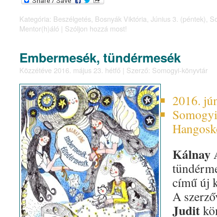
Kategória:
Beszélgetés
,
Bosnyák Viktória
,
Június 3. (péntek)
,
So
Mentor(h)áló
|
Szóljon hozzá most!
Embermesék, tündérmesék
Közzétéve
2016. május 23. hétfő
|
Szerző:
Somogyi-könyvtár
2016. jú
Somogyi
Hangoskö
Kálnay 
tündérme
című új 
A szerző
Judit
kön