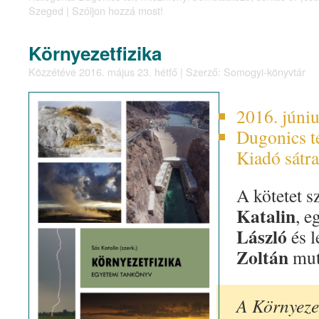
Szeged
|
Szóljon hozzá most!
Környezetfizika
Közzétéve
2016. május 23. hétfő
|
Szerző:
Somogyi-könyvtár
2016. júniu
Dugonics t
Kiadó sátra
A kötetet s
Katalin
, e
László
és l
Zoltán
muta
A Környezet