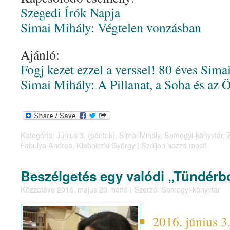
Szegedi Írók Napja
Simai Mihály: Végtelen vonzásban
Ajánló:
Fogj kezet ezzel a verssel! 80 éves Sima
Simai Mihály: A Pillanat, a Soha és az 
Kategória:
Június 3. (péntek)
,
Simai Mihály
,
Somogyi-könyvtár
,
Fabulya Andrea
,
Klebniczki György
|
Szóljon hozzá most!
Beszélgetés egy valódi „Tündérb
Közzétéve
2016. május 23. hétfő
|
Szerző:
Somogyi-könyvtár
2016. június 3