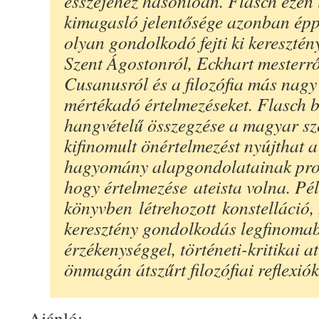
esszéjéhez hasonlóan. Flasch ezen
kimagasló jelentősége azonban épp
olyan gondolkodó fejti ki keresztény
Szent Ágostonról, Eckhart mesterrő
Cusanusról és a filozófia más nagy 
mértékadó értelmezéseket. Flasch b
hangvételű összegzése a magyar sze
kifinomult önértelmezést nyújthat a
hagyomány alapgondolatainak prob
hogy értelmezése ateista volna. Pél
könyvben létrehozott konstelláció,
keresztény gondolkodás legfinomab
érzékenységgel, történeti-kritikai at
önmagán átszűrt filozófiai reflexió
Ajánló: