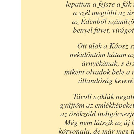
lepattan a fejsze a fák 
a szél megtölti az ür
az Édenből száműzöt
benyel füvet, virágot
Ott ülök a Káosz s
nekidöntöm hátam az
árnyékának, s ér
miként olvadok bele a
állandóság keveré
Távoli sziklák negat
gyűjtöm az emlékképeke
az örökzöld indigócserj
Még nem látszik az új
körvonala, de már meg t