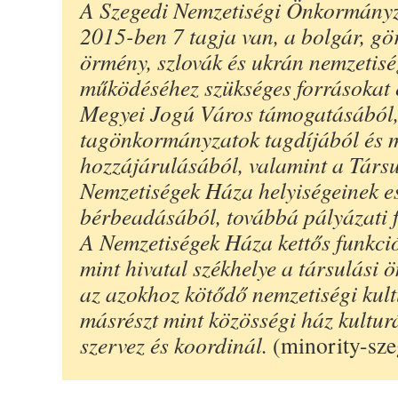
A Szegedi Nemzetiségi Önkormány
2015-ben 7 tagja van, a bolgár, gör
örmény, szlovák és ukrán nemzetis
működéséhez szükséges forrásokat
Megyei Jogú Város támogatásából
tagönkormányzatok tagdíjából és 
hozzájárulásából, valamint a Társu
Nemzetiségek Háza helyiségeinek e
bérbeadásából, továbbá pályázati f
A Nemzetiségek Háza kettős funkciót
mint hivatal székhelye a társulási
az azokhoz kötődő nemzetiségi kult
másrészt mint közösségi ház kultur
szervez és koordinál.
(minority-sze