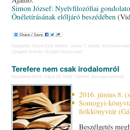
Simon József: Nyelvfilozófiai gondolat
Önéletírásának előljáró beszédében
(Vid
Kategória:
Grand Café Várkert
,
Június 7. (kedd)
,
Könyvbemutat
Czeglédi András
|
Szóljon hozzá most!
Terefere nem csak irodalomról
Közzétéve
2016. május 23. hétfő
|
Szerző:
Somogyi-könyvtár
2016. június 8. (
Somogyi-könyvtá
fiókkönyvtár (
Gás
Beszélgetés meg