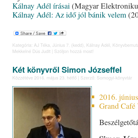
Kálnay Adél írásai
(Magyar Elektroniku
Kálnay Adél: Az idő jól bánik velem
(20
Kategória:
AJ Téka
,
Június 7. (kedd)
,
Kálnay Adél
,
Könyvbemut
Mekkelné Dús Judit
|
Szóljon hozzá most!
Két könyvről Simon Józseffel
Közzétéve
2016. május 23. hétfő
|
Szerző:
Somogyi-könyvtár
2016. június
Grand Café V
Beszélgetőt