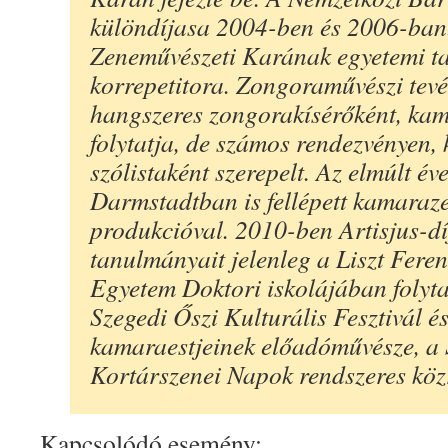
különdíjasa 2004-ben és 2006-ban
Zeneművészeti Karának egyetemi t
korrepetitora. Zongoraművészi tev
hangszeres zongorakísérőként, ka
folytatja, de számos rendezvényen,
szólistaként szerepelt. Az elmúlt é
Darmstadtban is fellépett kamaraze
produkcióval. 2010-ben Artisjus-dí
tanulmányait jelenleg a Liszt Fere
Egyetem Doktori iskolájában folyta
Szegedi Őszi Kulturális Fesztivál é
kamaraestjeinek előadóművésze, a 
Kortárszenei Napok rendszeres kö
Kapcsolódó esemény: