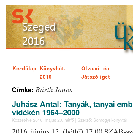
Kezdőlap
Könyvhét,
Olvasó- és
2016
Játszóliget
Bárth János
Címke:
Juhász Antal: Tanyák, tanyai em
vidékén 1964–2000
Közzétéve
2016. május 23. hétfő
|
Szerző:
Somogyi-könyvtár
2016. június 13. (hétfő) 17.00 SZAB-sz