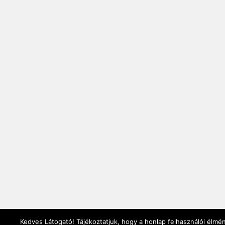
Kedves Látogató! Tájékoztatjuk, hogy a honlap felhasználói élmé