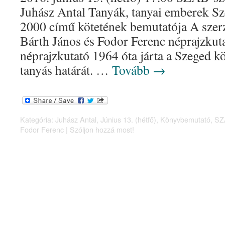
Juhász Antal Tanyák, tanyai emberek S
2000 című kötetének bemutatója A szerz
Bárth János és Fodor Ferenc néprajzkut
néprajzkutató 1964 óta járta a Szeged k
tanyás határát. …
Tovább
→
Kategória:
Juhász Antal
,
Június 13. (hétfő)
,
Könyvbemutató
,
SZ
Fodor Ferenc
|
Szóljon hozzá most!