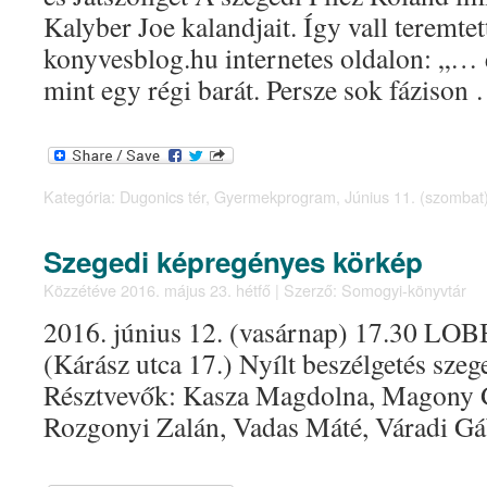
Kalyber Joe kalandjait. Így vall teremtet
konyvesblog.hu internetes oldalon: „…
mint egy régi barát. Persze sok fáziso
Kategória:
Dugonics tér
,
Gyermekprogram
,
Június 11. (szombat
Szegedi képregényes körkép
Közzétéve
2016. május 23. hétfő
|
Szerző:
Somogyi-könyvtár
2016. június 12. (vasárnap) 17.30 LOBB
(Kárász utca 17.) Nyílt beszélgetés sze
Résztvevők: Kasza Magdolna, Magony Ge
Rozgonyi Zalán, Vadas Máté, Váradi G