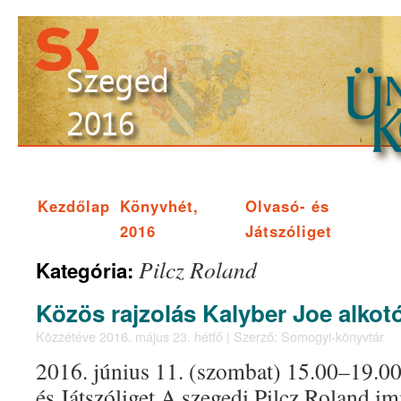
Kezdőlap
Könyvhét,
Olvasó- és
2016
Játszóliget
Pilcz Roland
Kategória:
Közös rajzolás Kalyber Joe alkotó
Közzétéve
2016. május 23. hétfő
|
Szerző:
Somogyi-könyvtár
2016. június 11. (szombat) 15.00–19.00
és Játszóliget A szegedi Pilcz Roland i