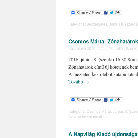
Kategória:
Beszélgetés
,
Június 8. (szerda
Csontos Márta: Zónahatárok
Közzétéve
2016. május 23. hétfő
|
Szerző
2016. június 8. (szerda) 16.30 Som
Zónahatárok című új kötetének bem
A meztelen kék öléből katapultálnak
Tovább
→
Kategória:
Csontos Márta
,
Június 8. (szer
Szóljon hozzá most!
A Napvilág Kiadó újdonsága