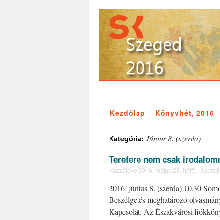
Kezdőlap
Könyvhét, 2016
Június 8. (szerda)
Kategória:
Terefere nem csak irodalom
Közzétéve
2016. május 23. hétfő
|
Szerző
2016. június 8. (szerda) 10.30 Som
Beszélgetés meghatározó olvasmán
Kapcsolat: Az Északvárosi fiókkön