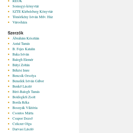
REÖK
Somogyi-könyvtár
SZTE Klebelsberg Könyvtár
Tömörkény István Műv. Ház
Városháza
Szerzők
Ábrahám Krisztián
Antal Tamás
B. Fejes Katalin
Baka István
Balogh Elemér
Bátyi Zoltán
Békési Imre
Bencsik Orsolya
Benedek István Gábor
Benkő László
Bíró-Balogh Tamás
Boldogkői Zsolt
Borda Réka
Bosnyák Viktória
Csontos Márta
Csupor Dezső
Czilczer Olga
Darvasi László