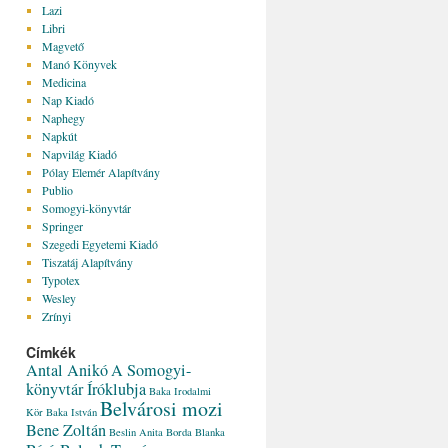
Lazi
Libri
Magvető
Manó Könyvek
Medicina
Nap Kiadó
Naphegy
Napkút
Napvilág Kiadó
Pólay Elemér Alapítvány
Publio
Somogyi-könyvtár
Springer
Szegedi Egyetemi Kiadó
Tiszatáj Alapítvány
Typotex
Wesley
Zrínyi
Címkék
Antal Anikó
A Somogyi-
könyvtár Íróklubja
Baka Irodalmi
Belvárosi mozi
Kör
Baka István
Bene Zoltán
Beslin Anita
Borda Blanka