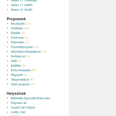
Június 12. (vasárnap)
Június 13. (hétfő)
Június 14. (kedd)
Programok
Beszélgetés
(12)
Dedikálás
(13)
Előadás
(2)
Felolvasás
(3)
Filmvetítés
(3)
Gyermekprogram
(13)
Intézményi bemutatkozó
(12)
Irodalmi est
(1)
Játék
(7)
Kiállítás
(2)
Könyvbemutató
(55)
Megnyitó
(2)
Táncprodukció
(8)
Zenés program
(13)
Helyszínek
Bibliotéka Egyesület Könyvtára
Dugonics tér
Grand Café Várkert
Lobby Café