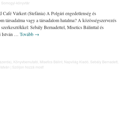
:
Somogyi-könyvtár
d Café Várkert (Stefánia) A Polgári engedetlenség és
lom társadalma vagy a társadalom hatalma? A közösségszervezés
szerkesztőkkel: Sebály Bernadettel, Misetics Bálinttal és
yi István …
Tovább
→
(szerda)
,
Könyvbemutató
,
Misetics Bálint
,
Napvilág Kiadó
,
Sebály Bernadett
,
 István
|
Szóljon hozzá most!