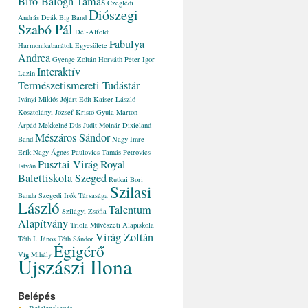
Bíró-Balogh Tamás
Czeglédi
Diószegi
András
Deák Big Band
Szabó Pál
Dél-Alföldi
Fabulya
Harmonikabarátok Egyesülete
Andrea
Gyenge Zoltán
Horváth Péter
Igor
Interaktív
Lazin
Természetismereti Tudástár
Iványi Miklós
Jójárt Edit
Kaiser László
Kosztolányi József
Kristó Gyula
Marton
Árpád
Mekkelné Dús Judit
Molnár Dixieland
Mészáros Sándor
Band
Nagy Imre
Erik
Nagy Ágnes
Paulovics Tamás
Petrovics
Pusztai Virág
Royal
István
Balettiskola Szeged
Rutkai Bori
Szilasi
Banda
Szegedi Írók Társasága
László
Talentum
Szilágyi Zsófia
Alapítvány
Triola Művészeti Alapiskola
Virág Zoltán
Tóth I. János
Tóth Sándor
Égigérő
Víg Mihály
Újszászi Ilona
Belépés