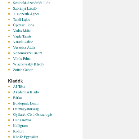
Szolnoki-Szendrődi Judit
Szörényi László
T. Horváth Ágnes
Tandi Lajos
Újszászi Ilona
Vadas Máté
Vajda Tamás
Váradi Gábor
Veszelka Attila
Vojtonovszki Bálint
Vörös Édua
Wlachovszky Károly
Zoltán Gábor
Kiadók
AJ Téka
Akadémiai Kiadó
Bárka
Boldognak Lenni
Délmagyarország
Gyálaréti Civil Összefogás
Hungarovox
Kalligram
Kolibri
Kör-Te Egyesület