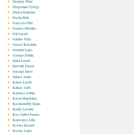
Demény Péter
Dragomán György
Durica Katarina
Dusha Béla
Fenyvesi Ottó
Ferencz Mónika
Gál László
Gárdos Péter
Grecsó Krisztián
Grendel Lajos
Gyenge Zoltán
Heka László
Horváth Dezső
Isaszegi János
Juhász Antal
Kaiser László
Kálnay Adél
Karancsi Zoltán
Kasza Magdolna
Kecskeméthy Klára
Király Levente
Kiss Gábor Ferenc
Kopcsányi Lilla
Kovács Kornél
Kovács Lajos