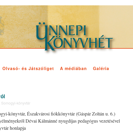
Olvasó- és Játszóliget
A médiában
Galéria
ról
:
Somogyi-könyvtár
ogyi-könyvtár, Északvárosi fiókkönyvtár (Gáspár Zoltán u. 6.)
yélményekről Dévai Kálmánné nyugdíjas pedagógus vezetésével
yvtár honlapja