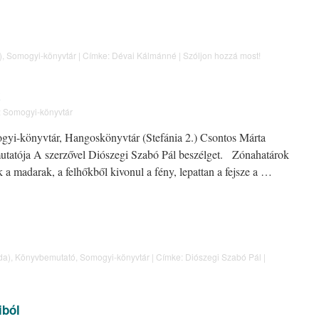
)
,
Somogyi-könyvtár
|
Címke:
Dévai Kálmánné
|
Szóljon hozzá most!
:
Somogyi-könyvtár
ogyi-könyvtár, Hangoskönyvtár (Stefánia 2.) Csontos Márta
utatója A szerzővel Diószegi Szabó Pál beszélget. Zónahatárok
 a madarak, a felhőkből kivonul a fény, lepattan a fejsze a …
da)
,
Könyvbemutató
,
Somogyi-könyvtár
|
Címke:
Diószegi Szabó Pál
|
iból