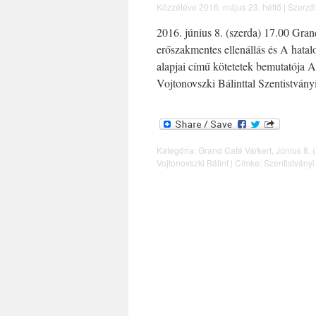
Közzétéve
2016. május 23. hétfő
|
Szerző
2016. június 8. (szerda) 17.00 Gran
erőszakmentes ellenállás és A hata
alapjai című kötetetek bemutatója A 
Vojtonovszki Bálinttal Szentistván
Kategória:
Grand Café Várkert
,
Június 8. 
Vojtonovszki Bálint
|
Címke:
Szentistványi