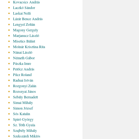
Kovacsics András
Laczkó Sándor
Laskai Nelli
Lázár Bence András
Lengyel Zoltán
Magony Gergely
Marjanucz László
Misetics Bálint
Molnár Krisztina Rita
Nánai László
Németh Gábor
Pászka Imre
Petőcz András
Pilcz Roland
Radnai István
Rozgonyi Zalán
Rozsnyai János
Sebály Bernadett
Simai Mihály
Simon József
Sós Katalin
Spiró György
Sz. Tóth Gyula
Szajbély Mihály
Szekszárdi Miklós