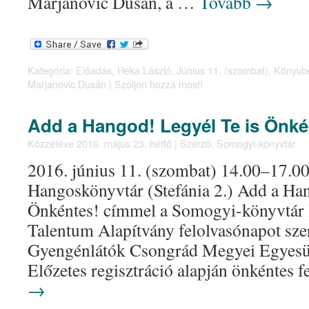
Marjanovic Dusán, a …
Tovább
→
Kategória:
Előadás
,
Heka László
,
Június 11. (szombat)
,
Könyvb
Marjanovic Dusán
|
Szóljon hozzá most!
Add a Hangod! Legyél Te is Önké
Közzétéve
2016. május 23. hétfő
|
Szerző:
Somogyi-könyvtár
2016. június 11. (szombat) 14.00–17.0
Hangoskönyvtár (Stefánia 2.) Add a Ha
Önkéntes! címmel a Somogyi-könyvtár 
Talentum Alapítvány felolvasónapot sze
Gyengénlátók Csongrád Megyei Egyesüle
Előzetes regisztráció alapján önkéntes
→