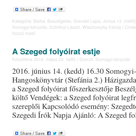
Kategória:
Bárka
,
Beszélgetés
,
Grendel Lajos
,
Június 13. (hétfő
Somogyi-könyvtár
,
Szörényi László
,
Wlachovszky Károly
|
Címk
hozzá most!
A Szeged folyóirat estje
Közzétéve
2016. május 23. hétfő
|
Szerző:
Somogyi-könyvtár
2016. június 14. (kedd) 16.30 Somogyi
Hangoskönyvtár (Stefánia 2.) Házigazda:
a Szeged folyóirat főszerkesztője Beszél
költő Vendégek: a Szeged folyóirat leg
szereplői Kapcsolódó esemény: Szegedt
Szegedi Írók Napja Ajánló: A Szeged f