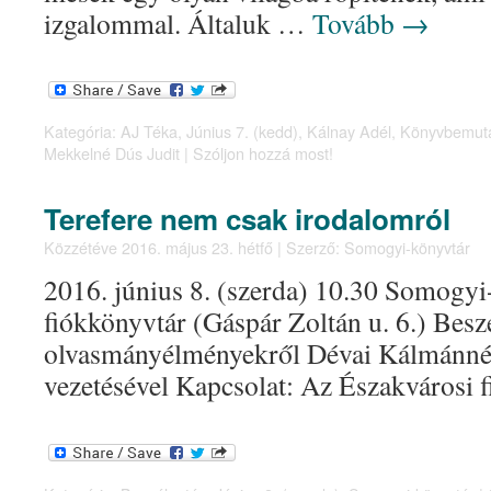
izgalommal. Általuk …
Tovább
→
Kategória:
AJ Téka
,
Június 7. (kedd)
,
Kálnay Adél
,
Könyvbemut
Mekkelné Dús Judit
|
Szóljon hozzá most!
Terefere nem csak irodalomról
Közzétéve
2016. május 23. hétfő
|
Szerző:
Somogyi-könyvtár
2016. június 8. (szerda) 10.30 Somogyi
fiókkönyvtár (Gáspár Zoltán u. 6.) Bes
olvasmányélményekről Dévai Kálmánné
vezetésével Kapcsolat: Az Északvárosi 