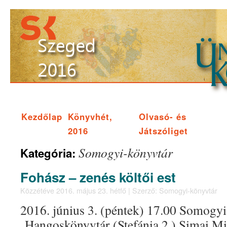
Kezdőlap
Könyvhét,
Olvasó- és
2016
Játszóliget
Somogyi-könyvtár
Kategória:
Fohász – zenés költői est
Közzétéve
2016. május 23. hétfő
|
Szerző:
Somogyi-könyvtár
2016. június 3. (péntek) 17.00 Somogyi
Hangoskönyvtár (Stefánia 2.) Simai Mih