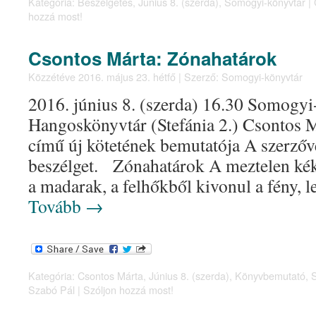
Kategória:
Beszélgetés
,
Június 8. (szerda)
,
Somogyi-könyvtár
|
hozzá most!
Csontos Márta: Zónahatárok
Közzétéve
2016. május 23. hétfő
|
Szerző:
Somogyi-könyvtár
2016. június 8. (szerda) 16.30 Somogyi
Hangoskönyvtár (Stefánia 2.) Csontos 
című új kötetének bemutatója A szerzőv
beszélget. Zónahatárok A meztelen kék
a madarak, a felhőkből kivonul a fény, l
Tovább
→
Kategória:
Csontos Márta
,
Június 8. (szerda)
,
Könyvbemutató
,
Szabó Pál
|
Szóljon hozzá most!