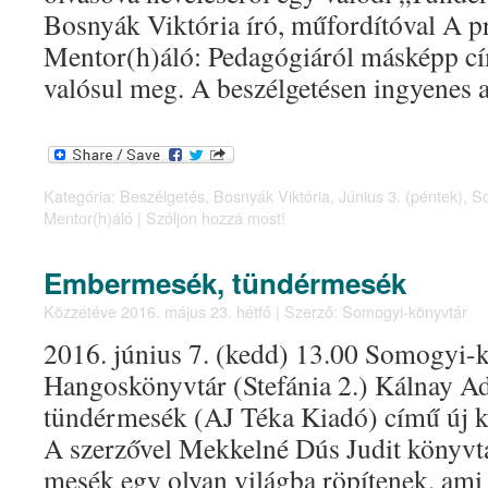
Bosnyák Viktória író, műfordítóval A 
Mentor(h)áló: Pedagógiáról másképp cí
valósul meg. A beszélgetésen ingyenes
Kategória:
Beszélgetés
,
Bosnyák Viktória
,
Június 3. (péntek)
,
So
Mentor(h)áló
|
Szóljon hozzá most!
Embermesék, tündérmesék
Közzétéve
2016. május 23. hétfő
|
Szerző:
Somogyi-könyvtár
2016. június 7. (kedd) 13.00 Somogyi-k
Hangoskönyvtár (Stefánia 2.) Kálnay 
tündérmesék (AJ Téka Kiadó) című új 
A szerzővel Mekkelné Dús Judit könyvtá
mesék egy olyan világba röpítenek, ami te