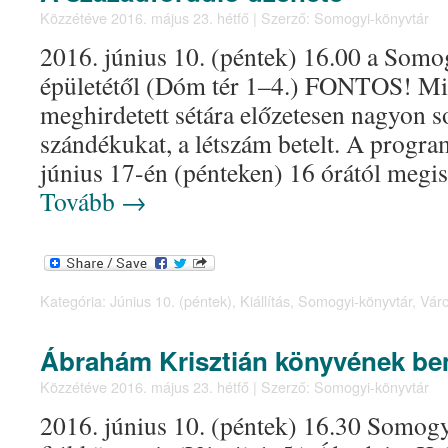
Közzétéve
2016. május 23. hétfő
|
Szerző:
Somogyi-könyvtár
2016. június 10. (péntek) 16.00 a Somo
épületétől (Dóm tér 1–4.) FONTOS! Miv
meghirdetett sétára előzetesen nagyon so
szándékukat, a létszám betelt. A progra
június 17-én (pénteken) 16 órától megi
Tovább
→
Kategória:
Június 10. (péntek)
,
Kiállítás
,
Somogyi-könyvtár
,
Váro
Ábrahám Krisztián könyvének be
Közzétéve
2016. május 23. hétfő
|
Szerző:
Somogyi-könyvtár
2016. június 10. (péntek) 16.30 Somog