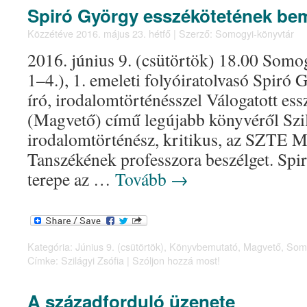
Spiró György esszékötetének be
Közzétéve
2016. május 23. hétfő
|
Szerző:
Somogyi-könyvtár
2016. június 9. (csütörtök) 18.00 Som
1–4.), 1. emeleti folyóiratolvasó Spiró
író, irodalomtörténésszel Válogatott e
(Magvető) című legújabb könyvéről Szil
irodalomtörténész, kritikus, az SZTE 
Tanszékének professzora beszélget. Spi
terepe az …
Tovább
→
Kategória:
Június 9. (csütörtök)
,
Könyvbemutató
,
Magvető
,
Somo
Címke:
Szilágyi Zsófia
|
Szóljon hozzá most!
A századforduló üzenete