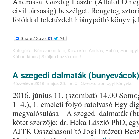
Andrással Gazdag László (Alfától Omegá
civil társaság) beszélget. Rengeteg sztor
fotókkal teletűzdelt hiánypótló könyv 
Kategória:
Könyvbemutató
,
Kovacsics András
,
Publio
,
Somogyi-
Kóbor János
|
Szóljon hozzá most!
A szegedi dalmaták (bunyevácok)
Közzétéve
2016. május 23. hétfő
|
Szerző:
Somogyi-könyvtár
2016. június 11. (szombat) 14.00 Somo
1–4.), 1. emeleti folyóiratolvasó Egy di
megvalósulása – A szegedi dalmaták (b
kötet szerzője: dr. Heka László PhD, e
ÁJTK Összehasonlító Jogi Intézet) Besz