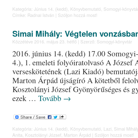
Kategória:
Június 14. (kedd)
,
Könyvbemutató
,
Somogyi-könyvtá
Címke:
Radnai István
|
Szóljon hozzá most!
Simai Mihály: Végtelen vonzásba
Közzétéve
2016. május 23. hétfő
|
Szerző:
Somogyi-könyvtár
2016. június 14. (kedd) 17.00 Somogyi
4.), 1. emeleti folyóiratolvasó A József A
verseskötetének (Lazi Kiadó) bemutatója
Marton Árpád újságíró A kötetből felolv
Kosztolányi József Gyönyörűséges és g
ezek …
Tovább
→
Kategória:
Június 14. (kedd)
,
Könyvbemutató
,
Lazi
,
Simai Mihál
Anita
,
Kosztolányi József
,
Marton Árpád
|
Szóljon hozzá most!