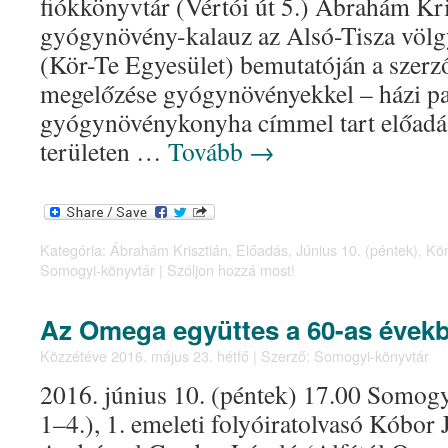
fiókkönyvtár (Vértói út 5.) Ábrahám Kri
gyógynövény-kalauz az Alsó-Tisza völ
(Kör-Te Egyesület) bemutatóján a szerz
megelőzése gyógynövényekkel – házi pa
gyógynövénykonyha címmel tart előadás
területen …
Tovább
→
Kategória:
Ábrahám Krisztián
,
Előadás
,
Június 10. (péntek)
,
Kö
Somogyi-könyvtár
|
Szóljon hozzá most!
Az Omega együttes a 60-as évek
Közzétéve
2016. május 23. hétfő
|
Szerző:
Somogyi-könyvtár
2016. június 10. (péntek) 17.00 Somog
1–4.), 1. emeleti folyóiratolvasó Kóbor 