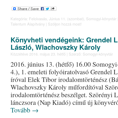
Kategória:
Felolvasás
,
Június 11. (szombat)
,
Somogyi-könyvtár
Talentum Alapítvány
|
Szóljon hozzá most!
Könyvheti vendégeink: Grendel L
László, Wlachovszky Károly
Közzétéve
2016. május 23. hétfő
|
Szerző:
Somogyi-könyvtár
2016. június 13. (hétfő) 16.00 Somogy
4.), 1. emeleti folyóiratolvasó Grendel 
íróval Elek Tibor irodalomtörténész (B
Wlachovszky Károly műfordítóval Ször
irodalomtörténész beszélget. Szörényi 
lánczsora (Nap Kiadó) című új könyvérő
Tovább
→