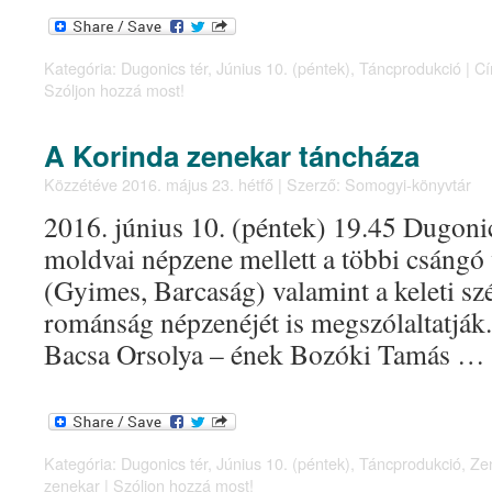
Kategória:
Dugonics tér
,
Június 10. (péntek)
,
Táncprodukció
|
Cí
Szóljon hozzá most!
A Korinda zenekar táncháza
Közzétéve
2016. május 23. hétfő
|
Szerző:
Somogyi-könyvtár
2016. június 10. (péntek) 19.45 Dugonic
moldvai népzene mellett a többi csángó 
(Gyimes, Barcaság) valamint a keleti sz
románság népzenéjét is megszólaltatják
Bacsa Orsolya – ének Bozóki Tamás …
Kategória:
Dugonics tér
,
Június 10. (péntek)
,
Táncprodukció
,
Ze
zenekar
|
Szóljon hozzá most!