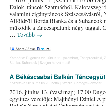
2016. június 11. (szombat) 16.00 Dugon
Dalok, táncok Szatmárból, Kalotaszegrő
valamint cigánytáncok Szászcsávásról, 
Alföldről Borda Blanka és a Suhanco
működik a tánccsapatunk négy taggal.
…
Tovább
→
Kategória:
Dugonics tér
,
Június 11. (szombat)
,
Táncprodukció
,
Z
Blanka
,
Suhancok
|
Szóljon hozzá most!
A Békéscsabai Balkán Táncegyüt
Közzétéve
2016. május 23. hétfő
|
Szerző:
Somogyi-könyvtár
2016. június 13. (vasárnap) 17.00 Dugon
együttes vezetője: Majthényi Dániel A 
Bolgár Nemzetiségi Önkormányzat és a 