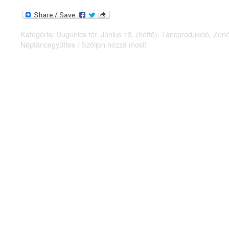
Kategória:
Dugonics tér
,
Június 13. (hétfő)
,
Táncprodukció
,
Zené
Néptáncegyüttes
|
Szóljon hozzá most!