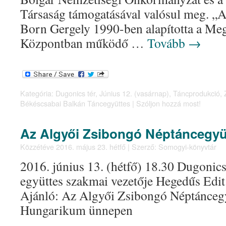
Társaság támogatásával valósul meg. „
Born Gergely 1990-ben alapította a Me
Központban működő …
Tovább
→
Kategória:
Dugonics tér
,
Június 12. (vasárnap)
,
Táncprodukció
,
Békéscsabai Balkán Táncegyüttes
|
Szóljon hozzá most!
Az Algyői Zsibongó Néptáncegyü
Közzétéve
2016. május 23. hétfő
|
Szerző:
Somogyi-könyvtár
2016. június 13. (hétfő) 18.30 Dugonics
együttes szakmai vezetője Hegedűs Edi
Ajánló: Az Algyői Zsibongó Néptáncegyü
Hungarikum ünnepen