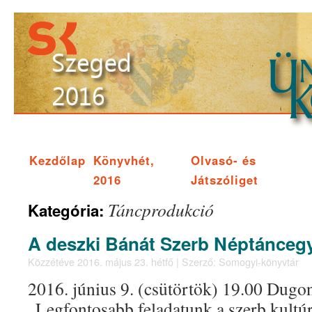
Kezdőlap
Könyvhét,
Olvasó- és
2016
Játszóliget
Táncprodukció
Kategória:
A deszki Bánát Szerb Néptánceg
Közzétéve
2016. május 23. hétfő
|
Szerző:
Somogyi-könyvtár
2016. június 9. (csütörtök) 19.00 Dugo
„Legfontosabb feladatunk a szerb kult