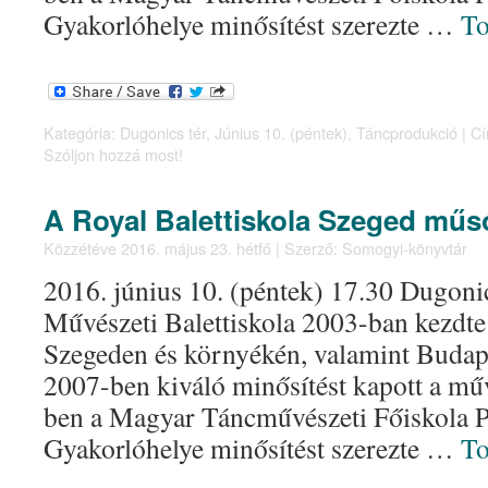
Gyakorlóhelye minősítést szerezte …
T
Kategória:
Dugonics tér
,
Június 10. (péntek)
,
Táncprodukció
|
Cí
Szóljon hozzá most!
A Royal Balettiskola Szeged műs
Közzétéve
2016. május 23. hétfő
|
Szerző:
Somogyi-könyvtár
2016. június 10. (péntek) 17.30 Dugonic
Művészeti Balettiskola 2003-ban kezdte
Szegeden és környékén, valamint Budap
2007-ben kiváló minősítést kapott a műv
ben a Magyar Táncművészeti Főiskola P
Gyakorlóhelye minősítést szerezte …
T