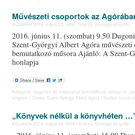
Művészeti csoportok az Agórába
Közzétéve
2016. május 23. hétfő
|
Szerző:
Somogyi-könyvtár
2016. június 11. (szombat) 9.50 Dugonic
Szent-Györgyi Albert Agóra művészeti 
bemutatkozó műsora Ajánló: A Szent-G
honlapja
Kategória:
Dugonics tér
,
Intézményi bemutatkozó
,
Június 11. (s
program
|
Címke:
Szent-Györgyi Albert Agóra
|
Szóljon hozzá m
„Könyvek nélkül a könyvhéten …
Közzétéve
2016. május 23. hétfő
|
Szerző:
Somogyi-könyvtár