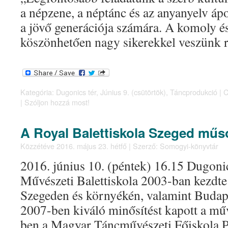
a népzene, a néptánc és az anyanyelv ápo
a jövő generációja számára. A komoly 
köszönhetően nagy sikerekkel veszünk
Kategória:
Dugonics tér
,
Június 9. (csütörtök)
,
Táncprodukció
|
C
|
Szóljon hozzá most!
A Royal Balettiskola Szeged műs
Közzétéve
2016. május 23. hétfő
|
Szerző:
Somogyi-könyvtár
2016. június 10. (péntek) 16.15 Dugonic
Művészeti Balettiskola 2003-ban kezdte
Szegeden és környékén, valamint Budap
2007-ben kiváló minősítést kapott a műv
ben a Magyar Táncművészeti Főiskola P