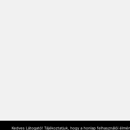
Kedves Látogató! Tájékoztatjuk, hogy a honlap felhasználói élmé