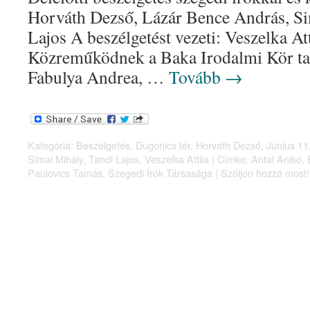
Horváth Dezső, Lázár Bence András, Si
Lajos A beszélgetést vezeti: Veszelka Att
Közreműködnek a Baka Irodalmi Kör tag
Fabulya Andrea, …
Tovább
→
Kategória:
Beszélgetés
,
Dugonics tér
,
Horváth Dezső
,
Június 11
Simai Mihály
,
Tandi Lajos
,
Veszelka Attila
|
Címke:
Antal Anikó
,
Paulovics Tamás
,
Szegedi Írók Társasága
|
Szóljon hozzá most!