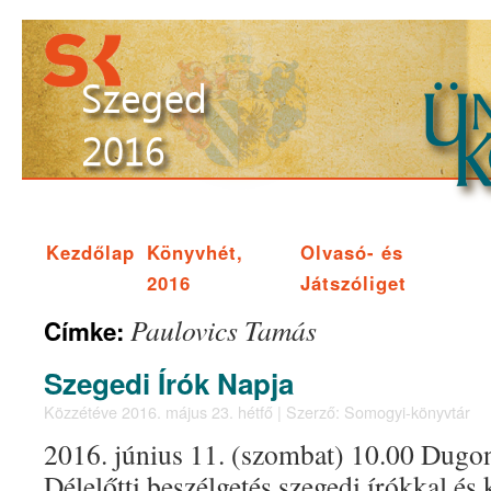
Kezdőlap
Könyvhét,
Olvasó- és
2016
Játszóliget
Paulovics Tamás
Címke:
Szegedi Írók Napja
Közzétéve
2016. május 23. hétfő
|
Szerző:
Somogyi-könyvtár
2016. június 11. (szombat) 10.00 Dugoni
Délelőtti beszélgetés szegedi írókkal és