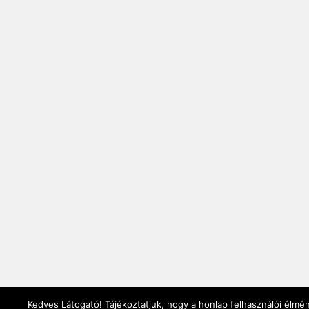
Kedves Látogató! Tájékoztatjuk, hogy a honlap felhasználói élmé