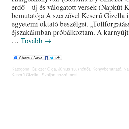
erdő – új és válogatott versek (Napkút
bemutatója A szerzővel Keserű Gizella 
egyetemi oktató beszélget. „Tollforgatás
éjszakáimban próbálkoztam. A karnyújt
…
Tovább
→
Kategória:
Czilczer Olga
,
Június 13. (hétfő)
,
Könyvbemutató
,
Na
Keserű Gizella
|
Szóljon hozzá most!