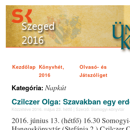
Kezdőlap
Könyvhét,
Olvasó- és
2016
Játszóliget
Napkút
Kategória:
Czilczer Olga: Szavakban egy er
Közzétéve
2016. május 23. hétfő
|
Szerző:
Somogyi-könyvtár
2016. június 13. (hétfő) 16.30 Somogyi
Hangoskönyvtár (Stefánia 2.) Czilczer 