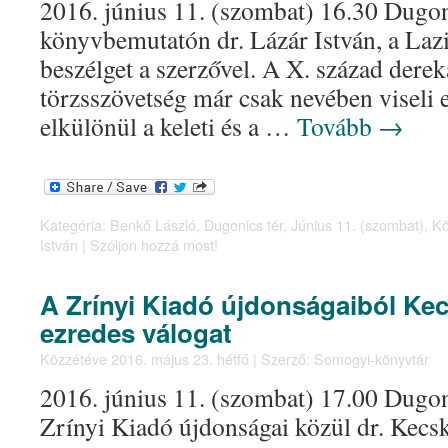
2016. június 11. (szombat) 16.30 Dugon
könyvbemutatón dr. Lázár István, a Laz
beszélget a szerzővel. A X. század dere
törzsszövetség már csak nevében viseli 
elkülönül a keleti és a …
Tovább
→
Kategória:
Benkő László
,
Dugonics tér
,
Június 11. (szombat)
,
Kö
István
|
Szóljon hozzá most!
A Zrínyi Kiadó újdonságaiból Ke
ezredes válogat
Közzétéve
2016. május 23. hétfő
|
Szerző:
Somogyi-könyvtár
2016. június 11. (szombat) 17.00 Dugon
Zrínyi Kiadó újdonságai közül dr. Kecs