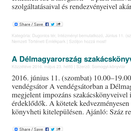
szolgáltatásaival és rendezvényeivel ak
Kategória:
Dugonics tér
,
Intézményi bemutatkozó
,
Június 11. (s
Nemzeti Történeti Emlékpark
|
Szóljon hozzá most!
A Délmagyarország szakácsköny
Közzétéve
2016. május 23. hétfő
|
Szerző:
Somogyi-könyvtár
2016. június 11. (szombat) 10.00–19.00
vendégsátor A vendégsátorban a Délma
megjelent impozáns szakácskönyveivel 
érdeklődők. A kötetek kedvezményesen
könyvheti kitelepülésen. Ajánló: Száz r