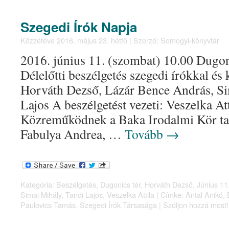
Szegedi Írók Napja
Közzétéve
2016. május 23. hétfő
|
Szerző:
Somogyi-könyvtár
2016. június 11. (szombat) 10.00 Dugoni
Délelőtti beszélgetés szegedi írókkal és
Horváth Dezső, Lázár Bence András, Si
Lajos A beszélgetést vezeti: Veszelka Att
Közreműködnek a Baka Irodalmi Kör tag
Fabulya Andrea, …
Tovább
→
Kategória:
Beszélgetés
,
Dugonics tér
,
Horváth Dezső
,
Június 11
Simai Mihály
,
Tandi Lajos
,
Veszelka Attila
|
Címke:
Antal Anikó
,
Paulovics Tamás
,
Szegedi Írók Társasága
|
Szóljon hozzá most!