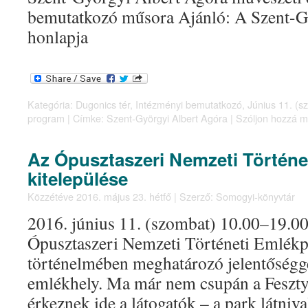
bemutatkozó műsora Ajánló: A Szent-G
honlapja
Kategória:
Dugonics tér
,
Intézményi bemutatkozó
,
Június 11. (s
program
|
Címke:
Szent-Györgyi Albert Agóra
|
Szóljon hozzá m
Az Ópusztaszeri Nemzeti Történe
kitelepülése
Közzétéve
2016. május 23. hétfő
|
Szerző:
Somogyi-könyvtár
2016. június 11. (szombat) 10.00–19.0
Ópusztaszeri Nemzeti Történeti Emlék
történelmében meghatározó jelentőségge
emlékhely. Ma már nem csupán a Feszty
érkeznek ide a látogatók – a park látniva