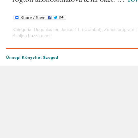
Kategória:
Dugonics tér
,
Június 11. (szombat)
,
Zenés program
|
Szóljon hozzá most!
Ünnepi Könyvhét Szeged