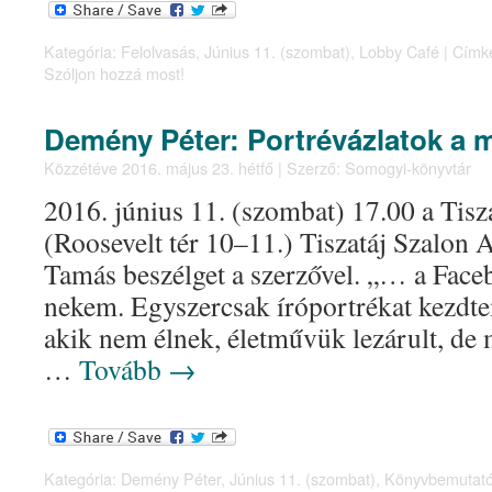
Kategória:
Felolvasás
,
Június 11. (szombat)
,
Lobby Café
|
Címk
Szóljon hozzá most!
Demény Péter: Portrévázlatok a 
Közzétéve
2016. május 23. hétfő
|
Szerző:
Somogyi-könyvtár
2016. június 11. (szombat) 17.00 a Tisz
(Roosevelt tér 10–11.) Tiszatáj Szalon 
Tamás beszélget a szerzővel. „… a Fac
nekem. Egyszercsak íróportrékat kezdte
akik nem élnek, életművük lezárult, de
…
Tovább
→
Kategória:
Demény Péter
,
Június 11. (szombat)
,
Könyvbemutat