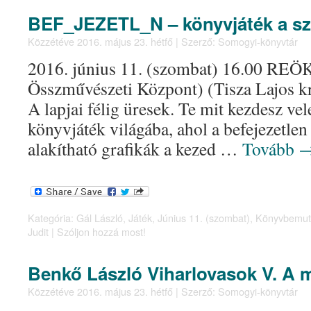
BEF_JEZETL_N – könyvjáték a sz
Közzétéve
2016. május 23. hétfő
|
Szerző:
Somogyi-könyvtár
2016. június 11. (szombat) 16.00 REÖK
Összművészeti Központ) (Tisza Lajos kr
A lapjai félig üresek. Te mit kezdesz ve
könyvjáték világába, ahol a befejezetl
alakítható grafikák a kezed …
Tovább
Kategória:
Gál László
,
Játék
,
Június 11. (szombat)
,
Könyvbemut
Judit
|
Szóljon hozzá most!
Benkő László Viharlovasok V. A 
Közzétéve
2016. május 23. hétfő
|
Szerző:
Somogyi-könyvtár