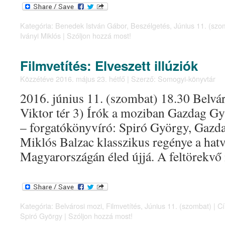
Kategória:
Benedek István Gábor
,
Beszélgetés
,
Június 11. (szo
Iványi Miklós
|
Szóljon hozzá most!
Filmvetítés: Elveszett illúziók
Közzétéve
2016. május 23. hétfő
|
Szerző:
Somogyi-könyvtár
2016. június 11. (szombat) 18.30 Belvá
Viktor tér 3) Írók a moziban Gazdag Gyu
– forgatókönyvíró: Spiró György, Gazd
Miklós Balzac klasszikus regénye a hat
Magyarországán éled újjá. A feltörekvő
Kategória:
Belvárosi mozi
,
Filmvetítés
,
Június 11. (szombat)
|
Cí
Spiró György
|
Szóljon hozzá most!