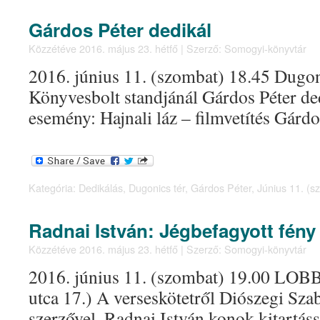
Gárdos Péter dedikál
Közzétéve
2016. május 23. hétfő
|
Szerző:
Somogyi-könyvtár
2016. június 11. (szombat) 18.45 Dugon
Könyvesbolt standjánál Gárdos Péter de
esemény: Hajnali láz – filmvetítés Gárdos
Kategória:
Dedikálás
,
Dugonics tér
,
Gárdos Péter
,
Június 11. (s
Radnai István: Jégbefagyott fény
Közzétéve
2016. május 23. hétfő
|
Szerző:
Somogyi-könyvtár
2016. június 11. (szombat) 19.00 LOBB
utca 17.) A verseskötetről Diószegi Szab
szerzővel. Radnai István konok kitartáss