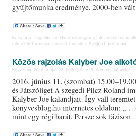
gyűjtőmunka eredménye. 2000-ben vá
Kategória:
Dugonics tér
,
Gyermekprogram
,
Intézményi bemutat
Interaktív Természetismereti Tudástár
|
Szóljon hozzá most!
Közös rajzolás Kalyber Joe alkotó
Közzétéve
2016. május 23. hétfő
|
Szerző:
Somogyi-könyvtár
2016. június 11. (szombat) 15.00–19.00
és Játszóliget A szegedi Pilcz Roland i
Kalyber Joe kalandjait. Így vall teremtet
konyvesblog.hu internetes oldalon: „…
mint egy régi barát. Persze sok fáziso