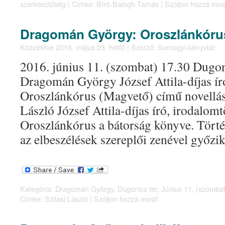
szerkesztőség
|
Címke:
Bíró-Balogh Tamás
|
Szóljon hozzá mos
Dragomán György: Oroszlánkóru
Közzétéve
2016. május 23. hétfő
|
Szerző:
Somogyi-könyvtár
2016. június 11. (szombat) 17.30 Dugoni
Dragomán György József Attila-díjas ír
Oroszlánkórus (Magvető) című novellásk
László József Attila-díjas író, irodalom
Oroszlánkórus a bátorság könyve. Történe
az elbeszélések szereplői zenével győz
Kategória:
Dragomán György
,
Dugonics tér
,
Június 11. (szombat
Címke:
Szilasi László
|
Szóljon hozzá most!