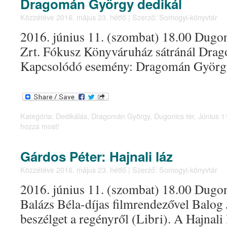
Dragomán György dedikál
Közzétéve
2016. május 23. hétfő
|
Szerző:
Somogyi-könyvtár
2016. június 11. (szombat) 18.00 Dugon
Zrt. Fókusz Könyváruház sátránál Dra
Kapcsolódó esemény: Dragomán Györg
Kategória:
Dedikálás
,
Dragomán György
,
Dugonics tér
,
Június 1
hozzá most!
Gárdos Péter: Hajnali láz
Közzétéve
2016. május 23. hétfő
|
Szerző:
Somogyi-könyvtár
2016. június 11. (szombat) 18.00 Dugon
Balázs Béla-díjas filmrendezővel Balog 
beszélget a regényről (Libri). A Hajnali 