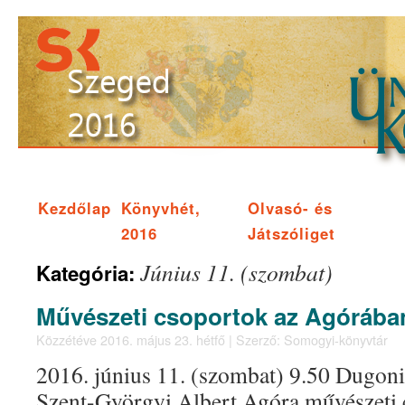
Kezdőlap
Könyvhét,
Olvasó- és
2016
Játszóliget
Június 11. (szombat)
Kategória:
Művészeti csoportok az Agórába
Közzétéve
2016. május 23. hétfő
|
Szerző:
Somogyi-könyvtár
2016. június 11. (szombat) 9.50 Dugonic
Szent-Györgyi Albert Agóra művészeti 