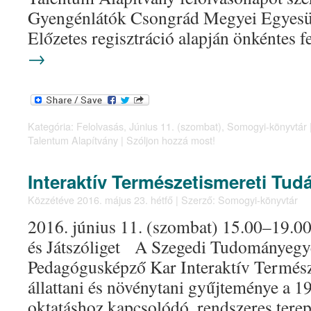
Gyengénlátók Csongrád Megyei Egyesüle
Előzetes regisztráció alapján önkéntes
→
Kategória:
Felolvasás
,
Június 11. (szombat)
,
Somogyi-könyvtár
Talentum Alapítvány
|
Szóljon hozzá most!
Interaktív Természetismereti Tud
Közzétéve
2016. május 23. hétfő
|
Szerző:
Somogyi-könyvtár
2016. június 11. (szombat) 15.00–19.00
és Játszóliget A Szegedi Tudományegy
Pedagógusképző Kar Interaktív Termész
állattani és növénytani gyűjteménye a 19
oktatáshoz kapcsolódó, rendszeres terep