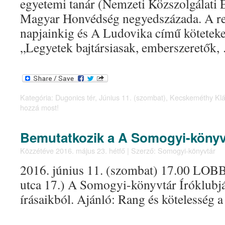
egyetemi tanár (Nemzeti Közszolgálati 
Magyar Honvédség negyedszázada. A re
napjainkig és A Ludovika című köteteke
„Legyetek bajtársiasak, emberszeretők
Kategória:
Dugonics tér
,
Június 11. (szombat)
,
Kecskeméthy Klá
hozzá most!
Bemutatkozik a A Somogyi-könyvt
Közzétéve
2016. május 23. hétfő
|
Szerző:
Somogyi-könyvtár
2016. június 11. (szombat) 17.00 LOBB
utca 17.) A Somogyi-könyvtár Íróklubján
írásaikból. Ajánló: Rang és kötelesség 