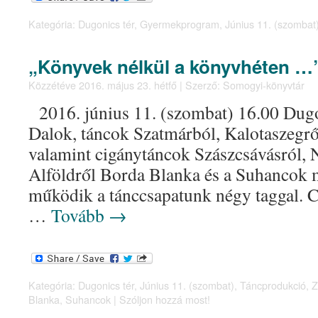
Kategória:
Dugonics tér
,
Gyermekprogram
,
Június 11. (szombat
„Könyvek nélkül a könyvhéten …
Közzétéve
2016. május 23. hétfő
|
Szerző:
Somogyi-könyvtár
2016. június 11. (szombat) 16.00 Dugon
Dalok, táncok Szatmárból, Kalotaszegrő
valamint cigánytáncok Szászcsávásról, 
Alföldről Borda Blanka és a Suhanco
működik a tánccsapatunk négy taggal.
…
Tovább
→
Kategória:
Dugonics tér
,
Június 11. (szombat)
,
Táncprodukció
,
Z
Blanka
,
Suhancok
|
Szóljon hozzá most!