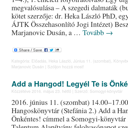
megvalósulása – A szegedi dalmaták (b
kötet szerzője: dr. Heka László PhD, e
ÁJTK Összehasonlító Jogi Intézet) Besz
Marjanovic Dusán, a …
Tovább
→
Kategória:
Előadás
,
Heka László
,
Június 11. (szombat)
,
Könyvb
Marjanovic Dusán
|
Szóljon hozzá most!
Add a Hangod! Legyél Te is Önké
Közzétéve
2016. május 23. hétfő
|
Szerző:
Somogyi-könyvtár
2016. június 11. (szombat) 14.00–17.0
Hangoskönyvtár (Stefánia 2.) Add a Ha
Önkéntes! címmel a Somogyi-könyvtár 
Talentum Alapítvány felolvasónapot sze