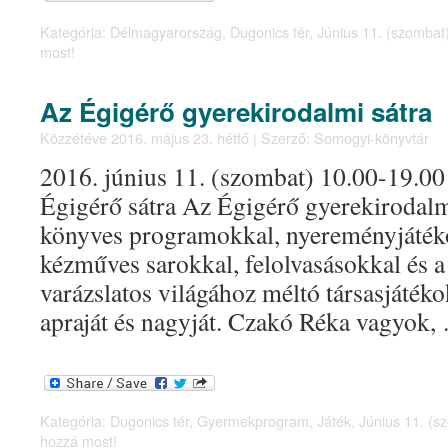
Kategória:
Délmagyarország
,
Dugonics tér
,
Június 11. (szombat
most!
Az Égigérő gyerekirodalmi sátra
Közzétéve
2016. május 23. hétfő
|
Szerző:
Somogyi-könyvtár
2016. június 11. (szombat) 10.00-19.00 
Égigérő sátra Az Égigérő gyerekirodalm
könyves programokkal, nyereményjátéko
kézműves sarokkal, felolvasásokkal és
varázslatos világához méltó társasjátéko
apraját és nagyját. Czakó Réka vagyok
Kategória:
Dugonics tér
,
Gyermekprogram
,
Játék
,
Június 11. (s
hozzá most!