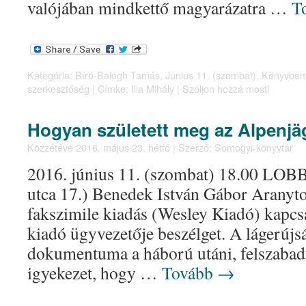
valójában mindkettő magyarázatra …
T
Kategória:
Bíró-Balogh Tamás
,
Június 11. (szombat)
,
Könyvbem
szerkesztőség
|
Címke:
Ilia Mihály
|
Szóljon hozzá most!
Hogyan született meg az Alpenjä
Közzétéve
2016. május 23. hétfő
|
Szerző:
Somogyi-könyvtár
2016. június 11. (szombat) 18.00 LOBB
utca 17.) Benedek István Gábor Aranytol
fakszimile kiadás (Wesley Kiadó) kapcs
kiadó ügyvezetője beszélget. A lágerújs
dokumentuma a háború utáni, felszabadu
igyekezet, hogy …
Tovább
→