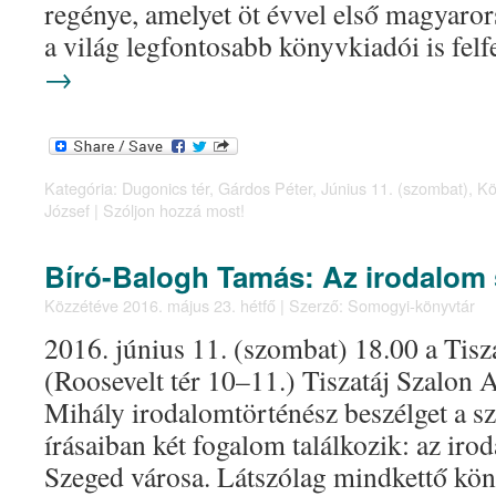
regénye, amelyet öt évvel első magyaro
a világ legfontosabb könyvkiadói is fe
→
Kategória:
Dugonics tér
,
Gárdos Péter
,
Június 11. (szombat)
,
Kö
József
|
Szóljon hozzá most!
Bíró-Balogh Tamás: Az irodalom
Közzétéve
2016. május 23. hétfő
|
Szerző:
Somogyi-könyvtár
2016. június 11. (szombat) 18.00 a Tisz
(Roosevelt tér 10–11.) Tiszatáj Szalon
Mihály irodalomtörténész beszélget a sz
írásaiban két fogalom találkozik: az iro
Szeged városa. Látszólag mindkettő kön