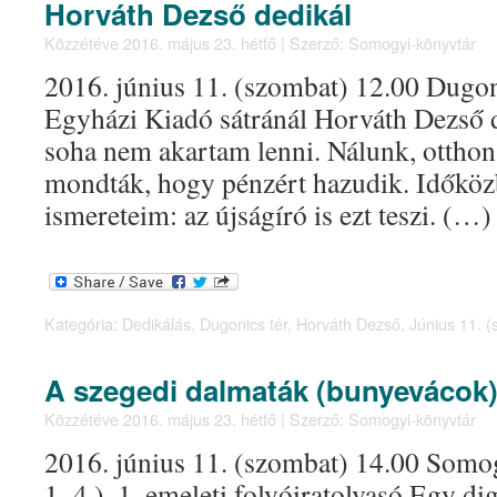
Horváth Dezső dedikál
Közzétéve
2016. május 23. hétfő
|
Szerző:
Somogyi-könyvtár
2016. június 11. (szombat) 12.00 Dugoni
Egyházi Kiadó sátránál Horváth Dezső d
soha nem akartam lenni. Nálunk, otthon
mondták, hogy pénzért hazudik. Időköz
ismereteim: az újságíró is ezt teszi. 
Kategória:
Dedikálás
,
Dugonics tér
,
Horváth Dezső
,
Június 11. 
A szegedi dalmaták (bunyevácok)
Közzétéve
2016. május 23. hétfő
|
Szerző:
Somogyi-könyvtár
2016. június 11. (szombat) 14.00 Somo
1–4.), 1. emeleti folyóiratolvasó Egy di