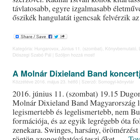
távlatosabb, egyre izgalmasabb életművé
őszikék hangulatát igencsak felvérzik a
Kategória:
Hungarovox
,
Június 11. (szombat)
,
Könyvbemutató
,
Diószegi Szabó Pál
|
Szóljon hozzá most!
A Molnár Dixieland Band koncert
Közzétéve
2016. május 23. hétfő
|
Szerző:
Somogyi-könyvtár
2016. június 11. (szombat) 19.15 Dugo
Molnár Dixieland Band Magyarország l
legismertebb és legelismertebb, nem Bu
formációja, és az egyik legrégebb óta 
zenekara. Swinges, harsány, örömérzést 
rögtön azonosíthatóvá teszi őket. …
To