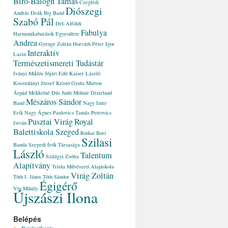
Bíró-Balogh Tamás
Czeglédi
Diószegi
András
Deák Big Band
Szabó Pál
Dél-Alföldi
Fabulya
Harmonikabarátok Egyesülete
Andrea
Gyenge Zoltán
Horváth Péter
Igor
Interaktív
Lazin
Természetismereti Tudástár
Iványi Miklós
Jójárt Edit
Kaiser László
Kosztolányi József
Kristó Gyula
Marton
Árpád
Mekkelné Dús Judit
Molnár Dixieland
Mészáros Sándor
Band
Nagy Imre
Erik
Nagy Ágnes
Paulovics Tamás
Petrovics
Pusztai Virág
Royal
István
Balettiskola Szeged
Rutkai Bori
Szilasi
Banda
Szegedi Írók Társasága
László
Talentum
Szilágyi Zsófia
Alapítvány
Triola Művészeti Alapiskola
Virág Zoltán
Tóth I. János
Tóth Sándor
Égigérő
Víg Mihály
Újszászi Ilona
Belépés