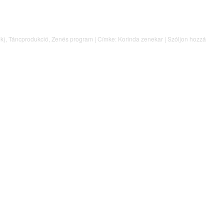
ek)
,
Táncprodukció
,
Zenés program
|
Címke:
Korinda zenekar
|
Szóljon hozzá