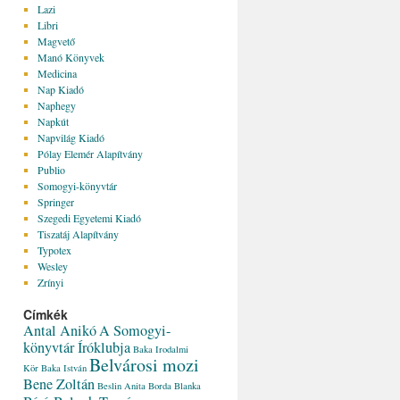
Lazi
Libri
Magvető
Manó Könyvek
Medicina
Nap Kiadó
Naphegy
Napkút
Napvilág Kiadó
Pólay Elemér Alapítvány
Publio
Somogyi-könyvtár
Springer
Szegedi Egyetemi Kiadó
Tiszatáj Alapítvány
Typotex
Wesley
Zrínyi
Címkék
Antal Anikó
A Somogyi-
könyvtár Íróklubja
Baka Irodalmi
Belvárosi mozi
Kör
Baka István
Bene Zoltán
Beslin Anita
Borda Blanka