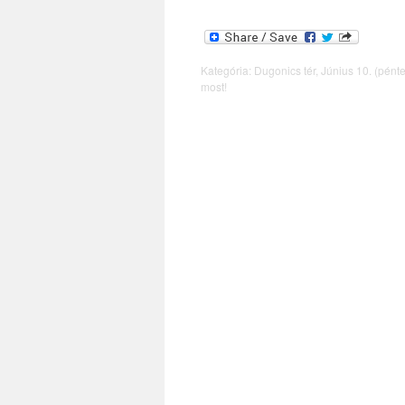
Kategória:
Dugonics tér
,
Június 10. (pént
most!