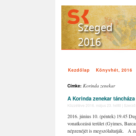
Kezdőlap
Könyvhét, 2016
Korinda zenekar
Címke:
A Korinda zenekar táncháza
Közzétéve
2016. május 23. hétfő
|
Szerző
2016. június 10. (péntek) 19.45 Dug
vonatkozású terület (Gyimes, Barca
népzenéjét is megszólaltatják. A 