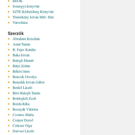
REÖK
Somogyi-könyvtár
SZTE Klebelsberg Könyvtár
Tömörkény István Műv. Ház
Városháza
Szerzők
Ábrahám Krisztián
Antal Tamás
B. Fejes Katalin
Baka István
Balogh Elemér
Bátyi Zoltán
Békési Imre
Bencsik Orsolya
Benedek István Gábor
Benkő László
Bíró-Balogh Tamás
Boldogkői Zsolt
Borda Réka
Bosnyák Viktória
Csontos Márta
Csupor Dezső
Czilczer Olga
Darvasi László