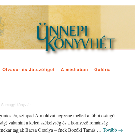
Olvasó- és Játszóliget
A médiában
Galéria
:
Somogyi-könyvtár
onics tér, színpad A moldvai népzene mellett a többi csángó
ság) valamint a keleti székelység és a környező románság
zenekar tagjai: Bacsa Orsolya – ének Bozóki Tamás …
Tovább
→