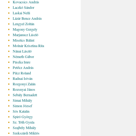
Kovacsics András
Laczkó Sándor
Laskai Nelli
Lázár Bence András
Lengyel Zoltán
Magony Gergely
Marjanucz László
Misetics Bálint
Molnár Krisztina Rita
Nánai László
Németh Gábor
Pászka Imre
Petőcz András
Pilcz Roland
Radnai István
Rozgonyi Zalán
Rozsnyai János
Sebály Bernadett
Simai Mihály
Simon József
Sós Katalin
Spiró György
Sz. Tóth Gyula
Szajbély Mihály
Szekszárdi Miklós