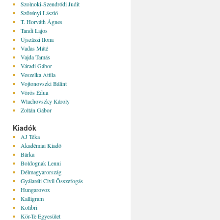
Szolnoki-Szendrődi Judit
Szörényi László
T. Horváth Ágnes
Tandi Lajos
Újszászi Ilona
Vadas Máté
Vajda Tamás
Váradi Gábor
Veszelka Attila
Vojtonovszki Bálint
Vörös Édua
Wlachovszky Károly
Zoltán Gábor
Kiadók
AJ Téka
Akadémiai Kiadó
Bárka
Boldognak Lenni
Délmagyarország
Gyálaréti Civil Összefogás
Hungarovox
Kalligram
Kolibri
Kör-Te Egyesület