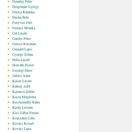
Demény Péter
Dragomán György
Durica Katarina
Dusha Béla
Fenyvesi Ottó
Ferencz Mónika
Gál László
Gárdos Péter
Grecsó Krisztián
Grendel Lajos
Gyenge Zoltán
Heka László
Horváth Dezső
Isaszegi János
Juhász Antal
Kaiser László
Kálnay Adél
Karancsi Zoltán
Kasza Magdolna
Kecskeméthy Klára
Király Levente
Kiss Gábor Ferenc
Kopcsányi Lilla
Kovács Kornél
Kovács Lajos