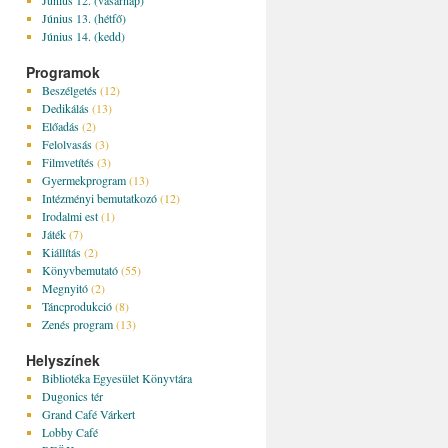
Június 12. (vasárnap)
Június 13. (hétfő)
Június 14. (kedd)
Programok
Beszélgetés
(12)
Dedikálás
(13)
Előadás
(2)
Felolvasás
(3)
Filmvetítés
(3)
Gyermekprogram
(13)
Intézményi bemutatkozó
(12)
Irodalmi est
(1)
Játék
(7)
Kiállítás
(2)
Könyvbemutató
(55)
Megnyitó
(2)
Táncprodukció
(8)
Zenés program
(13)
Helyszínek
Bibliotéka Egyesület Könyvtára
Dugonics tér
Grand Café Várkert
Lobby Café