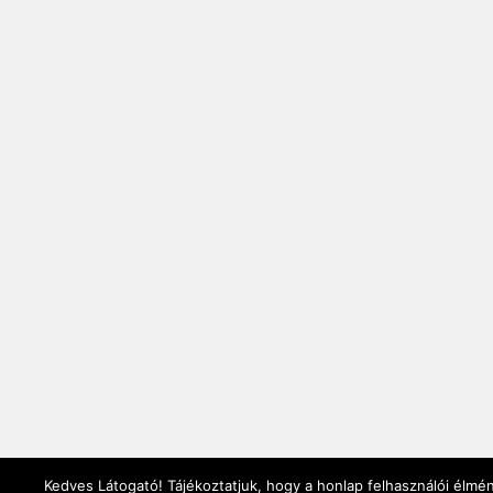
Kedves Látogató! Tájékoztatjuk, hogy a honlap felhasználói élmé