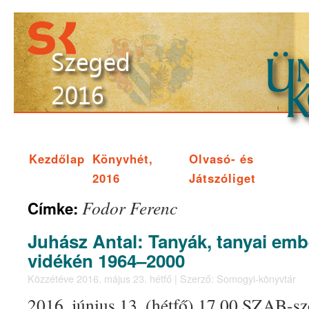
Kezdőlap
Könyvhét,
Olvasó- és
2016
Játszóliget
Fodor Ferenc
Címke:
Juhász Antal: Tanyák, tanyai em
vidékén 1964–2000
Közzétéve
2016. május 23. hétfő
|
Szerző:
Somogyi-könyvtár
2016. június 13. (hétfő) 17.00 SZAB-sz