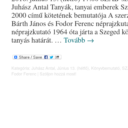
Juhász Antal Tanyák, tanyai emberek S
2000 című kötetének bemutatója A szerz
Bárth János és Fodor Ferenc néprajzkut
néprajzkutató 1964 óta járta a Szeged k
tanyás határát. …
Tovább
→
Kategória:
Juhász Antal
,
Június 13. (hétfő)
,
Könyvbemutató
,
SZ
Fodor Ferenc
|
Szóljon hozzá most!