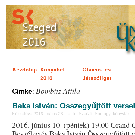
Kezdőlap
Könyvhét,
Olvasó- és
2016
Játszóliget
Bombitz Attila
Címke:
Baka István: Összegyűjtött verse
Közzétéve
2016. május 23. hétfő
|
Szerző:
Somogyi-könyvtár
2016. június 10. (péntek) 19.00 Grand C
Beszélgetés Baka István Összegyűjtött 