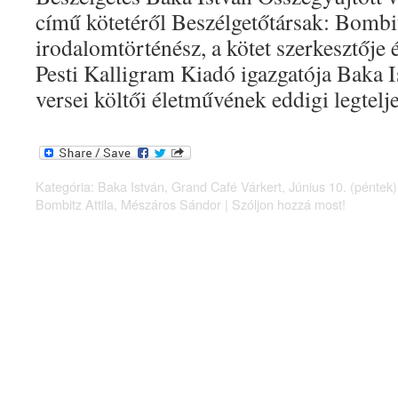
című kötetéről Beszélgetőtársak: Bombit
irodalomtörténész, a kötet szerkesztője
Pesti Kalligram Kiadó igazgatója Baka I
versei költői életművének eddigi legte
Kategória:
Baka István
,
Grand Café Várkert
,
Június 10. (péntek)
Bombitz Attila
,
Mészáros Sándor
|
Szóljon hozzá most!