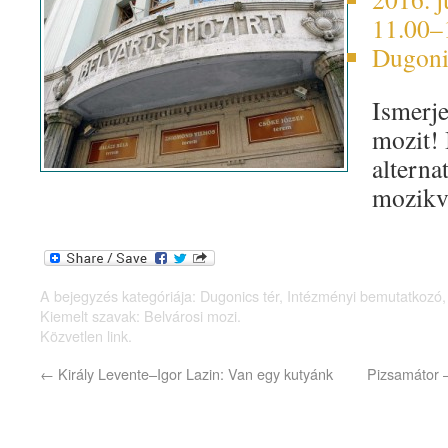
11.00–
Dugonic
Ismerje
mozit! 
alterna
mozikví
A bejegyzés kategóriája:
Dugonics tér
,
Intézményi bemutatkozó
Kiemelt szavak:
Belvárosi mozi
.
Közvetlen link
.
←
Király Levente–Igor Lazin: Van egy kutyánk
Pizsamátor 