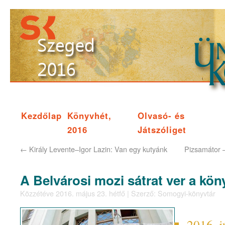
Kezdőlap
Könyvhét,
Olvasó- és
2016
Játszóliget
←
Király Levente–Igor Lazin: Van egy kutyánk
Pizsamátor 
A Belvárosi mozi sátrat ver a kö
Közzétéve
2016. május 23. hétfő
|
Szerző:
Somogyi-könyvtár
2016. j