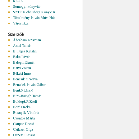
REÖK
Somogyi-könyvtár
SZTE Klebelsberg Könyvtár
Tömörkény István Műv. Ház
Városháza
Szerzők
Ábrahám Krisztián
Antal Tamás
B. Fejes Katalin
Baka István
Balogh Elemér
Bátyi Zoltán
Békési Imre
Bencsik Orsolya
Benedek István Gábor
Benkő László
Bíró-Balogh Tamás
Boldogkői Zsolt
Borda Réka
Bosnyák Viktória
Csontos Márta
Csupor Dezső
Czilczer Olga
Darvasi László