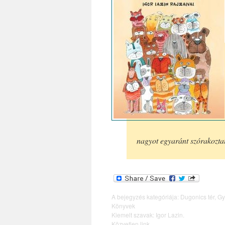
nagyot egyaránt szórakoztat.
A bejegyzés kategóriája:
Dugonics tér
,
Gy
Könyvek
Kiemelt szavak:
Igor Lazin
.
Közvetlen link
.