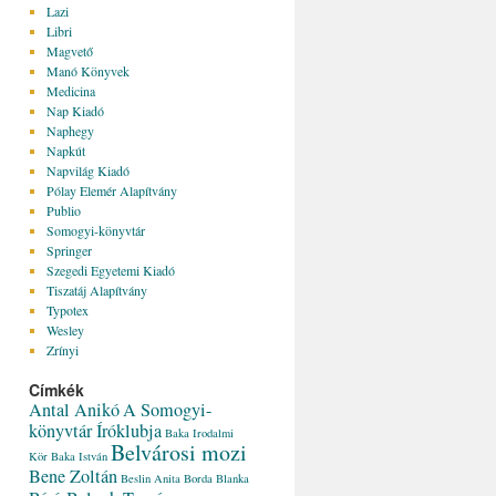
Lazi
Libri
Magvető
Manó Könyvek
Medicina
Nap Kiadó
Naphegy
Napkút
Napvilág Kiadó
Pólay Elemér Alapítvány
Publio
Somogyi-könyvtár
Springer
Szegedi Egyetemi Kiadó
Tiszatáj Alapítvány
Typotex
Wesley
Zrínyi
Címkék
Antal Anikó
A Somogyi-
könyvtár Íróklubja
Baka Irodalmi
Belvárosi mozi
Kör
Baka István
Bene Zoltán
Beslin Anita
Borda Blanka