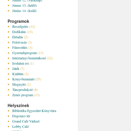
Június 12. (vasárnap)
Június 13. (hétfő)
Június 14. (kedd)
Programok
Beszélgetés
(12)
Dedikálás
(13)
Előadás
(2)
Felolvasás
(3)
Filmvetítés
(3)
Gyermekprogram
(13)
Intézményi bemutatkozó
(12)
Irodalmi est
(1)
Játék
(7)
Kiállítás
(2)
Könyvbemutató
(55)
Megnyitó
(2)
Táncprodukció
(8)
Zenés program
(13)
Helyszínek
Bibliotéka Egyesület Könyvtára
Dugonics tér
Grand Café Várkert
Lobby Café