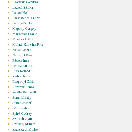
Kovacsics András
Laczkó Sándor
Laskai Nelli
Lázár Bence András
Lengyel Zoltán
Magony Gergely
Marjanucz László
Misetics Bálint
Molnár Krisztina Rita
Nánai László
Németh Gábor
Pászka Imre
Petőcz András
Pilcz Roland
Radnai István
Rozgonyi Zalán
Rozsnyai János
Sebály Bernadett
Simai Mihály
Simon József
Sós Katalin
Spiró György
Sz. Tóth Gyula
Szajbély Mihály
Szekszárdi Miklós