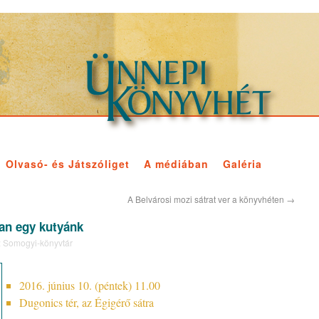
Olvasó- és Játszóliget
A médiában
Galéria
A Belvárosi mozi sátrat ver a könyvhéten
→
Van egy kutyánk
:
Somogyi-könyvtár
2016. június 10. (péntek) 11.00
Dugonics tér, az Égigérő sátra