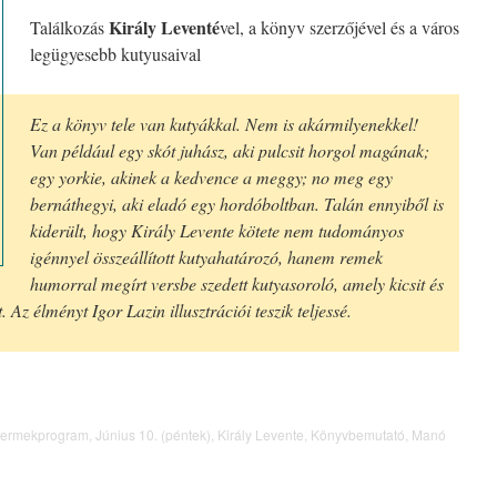
Király Leventé
Találkozás
vel, a könyv szerzőjével és a város
legügyesebb kutyusaival
Ez a könyv tele van kutyákkal. Nem is akármilyenekkel!
Van például egy skót juhász, aki pulcsit horgol magának;
egy yorkie, akinek a kedvence a meggy; no meg egy
bernáthegyi, aki eladó egy hordóboltban. Talán ennyiből is
kiderült, hogy Király Levente kötete nem tudományos
igénnyel összeállított kutyahatározó, hanem remek
humorral megírt versbe szedett kutyasoroló, amely kicsit és
 Az élményt Igor Lazin illusztrációi teszik teljessé.
ermekprogram
,
Június 10. (péntek)
,
Király Levente
,
Könyvbemutató
,
Manó