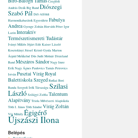
Bíró-Balogh Tamás
Czeglédi
Diószegi
András
Deák Big Band
Szabó Pál
Dél-Alföldi
Fabulya
Harmonikabarátok Egyesülete
Andrea
Gyenge Zoltán
Horváth Péter
Igor
Interaktív
Lazin
Természetismereti Tudástár
Iványi Miklós
Jójárt Edit
Kaiser László
Kosztolányi József
Kristó Gyula
Marton
Árpád
Mekkelné Dús Judit
Molnár Dixieland
Mészáros Sándor
Band
Nagy Imre
Erik
Nagy Ágnes
Paulovics Tamás
Petrovics
Pusztai Virág
Royal
István
Balettiskola Szeged
Rutkai Bori
Szilasi
Banda
Szegedi Írók Társasága
László
Talentum
Szilágyi Zsófia
Alapítvány
Triola Művészeti Alapiskola
Virág Zoltán
Tóth I. János
Tóth Sándor
Égigérő
Víg Mihály
Újszászi Ilona
Belépés