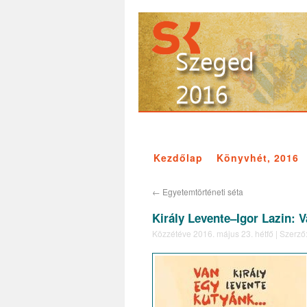
Kezdőlap
Könyvhét, 2016
←
Egyetemtörténeti séta
Király Levente–Igor Lazin: 
Közzétéve
2016. május 23. hétfő
|
Szerző