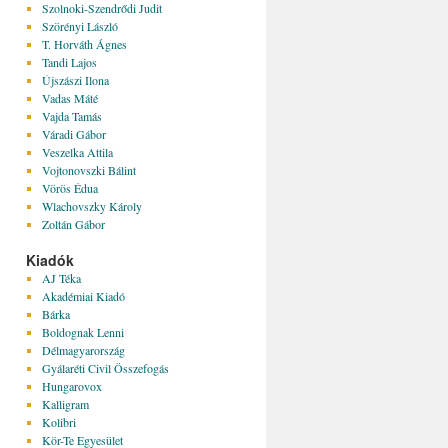
Szolnoki-Szendrődi Judit
Szörényi László
T. Horváth Ágnes
Tandi Lajos
Újszászi Ilona
Vadas Máté
Vajda Tamás
Váradi Gábor
Veszelka Attila
Vojtonovszki Bálint
Vörös Édua
Wlachovszky Károly
Zoltán Gábor
Kiadók
AJ Téka
Akadémiai Kiadó
Bárka
Boldognak Lenni
Délmagyarország
Gyálaréti Civil Összefogás
Hungarovox
Kalligram
Kolibri
Kör-Te Egyesület