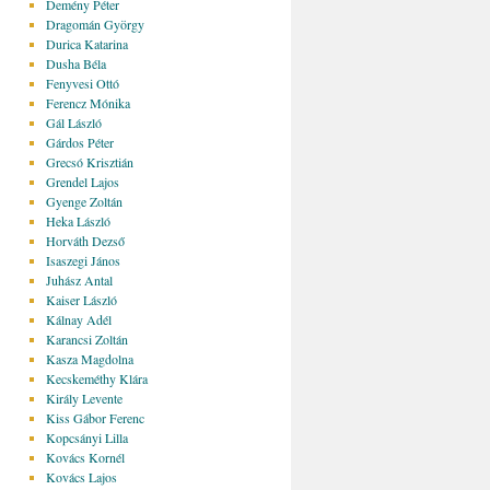
Demény Péter
Dragomán György
Durica Katarina
Dusha Béla
Fenyvesi Ottó
Ferencz Mónika
Gál László
Gárdos Péter
Grecsó Krisztián
Grendel Lajos
Gyenge Zoltán
Heka László
Horváth Dezső
Isaszegi János
Juhász Antal
Kaiser László
Kálnay Adél
Karancsi Zoltán
Kasza Magdolna
Kecskeméthy Klára
Király Levente
Kiss Gábor Ferenc
Kopcsányi Lilla
Kovács Kornél
Kovács Lajos