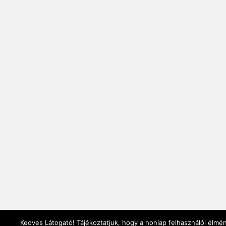
Kedves Látogató! Tájékoztatjuk, hogy a honlap felhasználói élmé