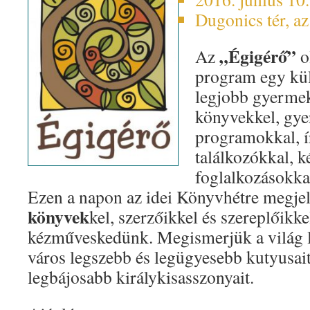
Dugonics tér, az
„Égigérő”
Az
o
program egy kül
legjobb gyermek-
könyvekkel, gy
programokkal, í
találkozókkal, 
foglalkozásokkal
Ezen a napon az idei Könyvhétre megje
könyvek
kel, szerzőikkel és szereplőikke
kézműveskedünk. Megismerjük a világ l
város legszebb és legügyesebb kutyusai
legbájosabb királykisasszonyait.