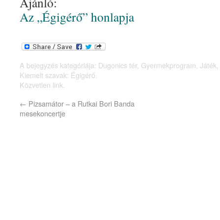
Ajánló:
Az „Égigérő” honlapja
A bejegyzés kategóriája:
Dugonics tér
,
Gyermekprogram
,
Játék
Kiemelt szavak:
Égigérő
.
Közvetlen link
.
←
Pizsamátor – a Rutkai Bori Banda
mesekoncertje