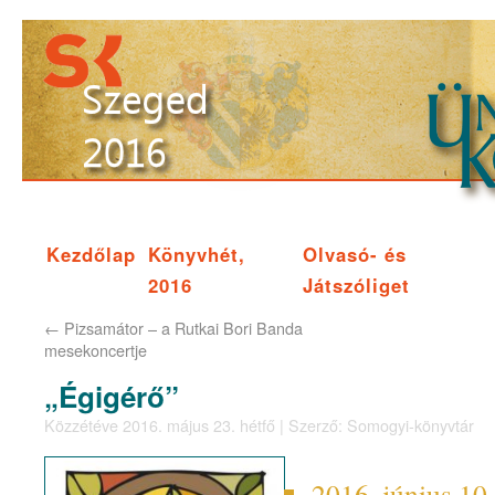
Kezdőlap
Könyvhét,
Olvasó- és
2016
Játszóliget
←
Pizsamátor – a Rutkai Bori Banda
mesekoncertje
„Égigérő”
Közzétéve
2016. május 23. hétfő
|
Szerző:
Somogyi-könyvtár
2016. június 10