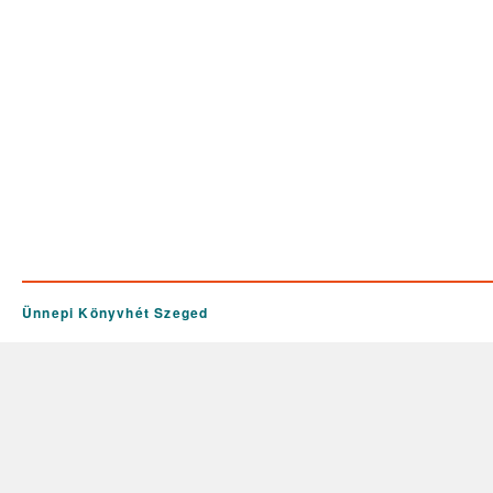
Ünnepi Könyvhét Szeged