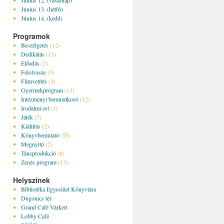
Június 12. (vasárnap)
Június 13. (hétfő)
Június 14. (kedd)
Programok
Beszélgetés
(12)
Dedikálás
(13)
Előadás
(2)
Felolvasás
(3)
Filmvetítés
(3)
Gyermekprogram
(13)
Intézményi bemutatkozó
(12)
Irodalmi est
(1)
Játék
(7)
Kiállítás
(2)
Könyvbemutató
(55)
Megnyitó
(2)
Táncprodukció
(8)
Zenés program
(13)
Helyszínek
Bibliotéka Egyesület Könyvtára
Dugonics tér
Grand Café Várkert
Lobby Café