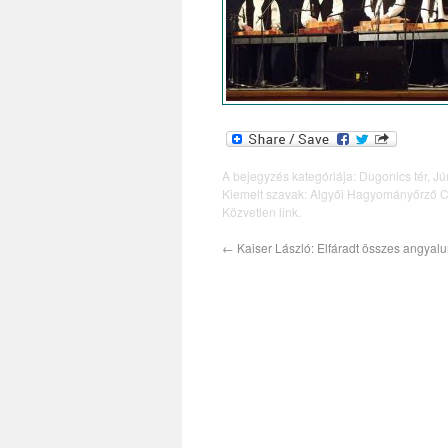
A bejegyzés kategóriája:
Dugonics tér
,
Jú
Kiemelt szavak:
Algyői Hagyományőrző C
Közvetlen link
.
←
Kaiser László: Elfáradt összes angyal