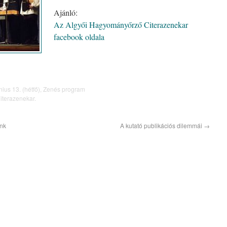
Ajánló:
Az Algyői Hagyományőrző Citerazenekar
facebook oldala
nius 13. (hétfő)
,
Zenés program
iterazenekar
.
unk
A kutató publikációs dilemmái
→