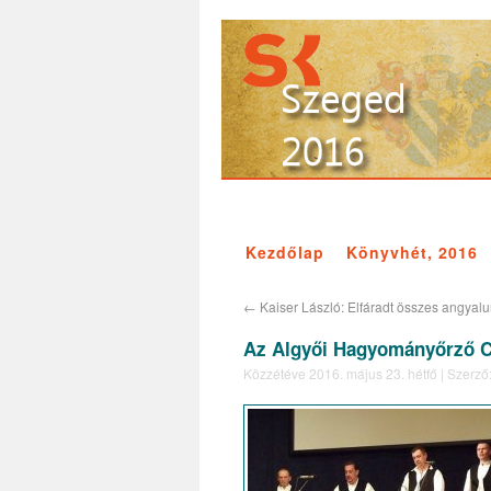
Kezdőlap
Könyvhét, 2016
←
Kaiser László: Elfáradt összes angyal
Az Algyői Hagyományőrző C
Közzétéve
2016. május 23. hétfő
|
Szerző