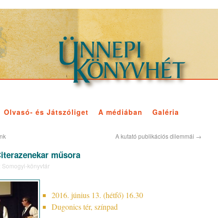
Olvasó- és Játszóliget
A médiában
Galéria
unk
A kutató publikációs dilemmái
→
iterazenekar műsora
:
Somogyi-könyvtár
2016. június 13. (hétfő) 16.30
Dugonics tér, színpad