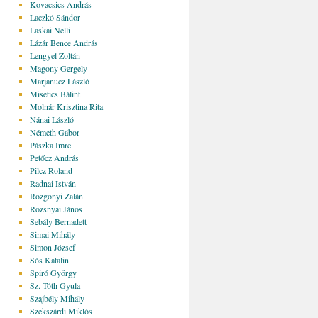
Kovacsics András
Laczkó Sándor
Laskai Nelli
Lázár Bence András
Lengyel Zoltán
Magony Gergely
Marjanucz László
Misetics Bálint
Molnár Krisztina Rita
Nánai László
Németh Gábor
Pászka Imre
Petőcz András
Pilcz Roland
Radnai István
Rozgonyi Zalán
Rozsnyai János
Sebály Bernadett
Simai Mihály
Simon József
Sós Katalin
Spiró György
Sz. Tóth Gyula
Szajbély Mihály
Szekszárdi Miklós