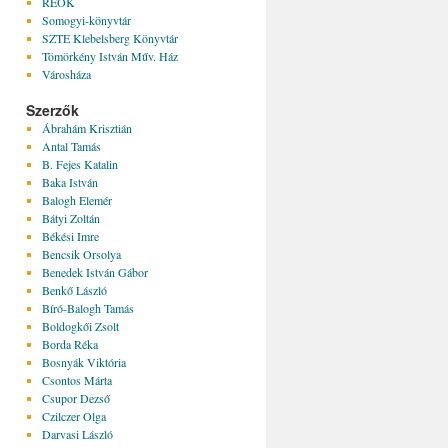
REÖK
Somogyi-könyvtár
SZTE Klebelsberg Könyvtár
Tömörkény István Műv. Ház
Városháza
Szerzők
Ábrahám Krisztián
Antal Tamás
B. Fejes Katalin
Baka István
Balogh Elemér
Bátyi Zoltán
Békési Imre
Bencsik Orsolya
Benedek István Gábor
Benkő László
Bíró-Balogh Tamás
Boldogkői Zsolt
Borda Réka
Bosnyák Viktória
Csontos Márta
Csupor Dezső
Czilczer Olga
Darvasi László