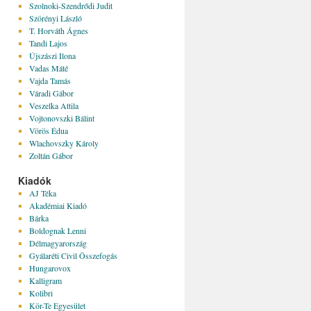
Szolnoki-Szendrődi Judit
Szörényi László
T. Horváth Ágnes
Tandi Lajos
Újszászi Ilona
Vadas Máté
Vajda Tamás
Váradi Gábor
Veszelka Attila
Vojtonovszki Bálint
Vörös Édua
Wlachovszky Károly
Zoltán Gábor
Kiadók
AJ Téka
Akadémiai Kiadó
Bárka
Boldognak Lenni
Délmagyarország
Gyálaréti Civil Összefogás
Hungarovox
Kalligram
Kolibri
Kör-Te Egyesület