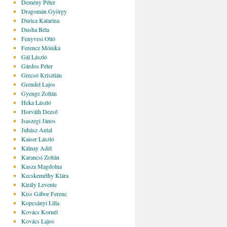
Demény Péter
Dragomán György
Durica Katarina
Dusha Béla
Fenyvesi Ottó
Ferencz Mónika
Gál László
Gárdos Péter
Grecsó Krisztián
Grendel Lajos
Gyenge Zoltán
Heka László
Horváth Dezső
Isaszegi János
Juhász Antal
Kaiser László
Kálnay Adél
Karancsi Zoltán
Kasza Magdolna
Kecskeméthy Klára
Király Levente
Kiss Gábor Ferenc
Kopcsányi Lilla
Kovács Kornél
Kovács Lajos