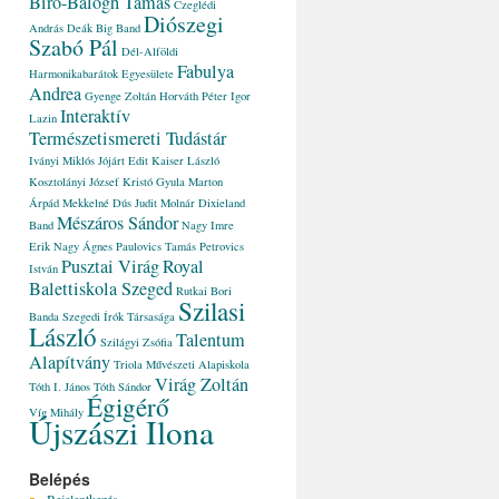
Bíró-Balogh Tamás
Czeglédi
Diószegi
András
Deák Big Band
Szabó Pál
Dél-Alföldi
Fabulya
Harmonikabarátok Egyesülete
Andrea
Gyenge Zoltán
Horváth Péter
Igor
Interaktív
Lazin
Természetismereti Tudástár
Iványi Miklós
Jójárt Edit
Kaiser László
Kosztolányi József
Kristó Gyula
Marton
Árpád
Mekkelné Dús Judit
Molnár Dixieland
Mészáros Sándor
Band
Nagy Imre
Erik
Nagy Ágnes
Paulovics Tamás
Petrovics
Pusztai Virág
Royal
István
Balettiskola Szeged
Rutkai Bori
Szilasi
Banda
Szegedi Írók Társasága
László
Talentum
Szilágyi Zsófia
Alapítvány
Triola Művészeti Alapiskola
Virág Zoltán
Tóth I. János
Tóth Sándor
Égigérő
Víg Mihály
Újszászi Ilona
Belépés