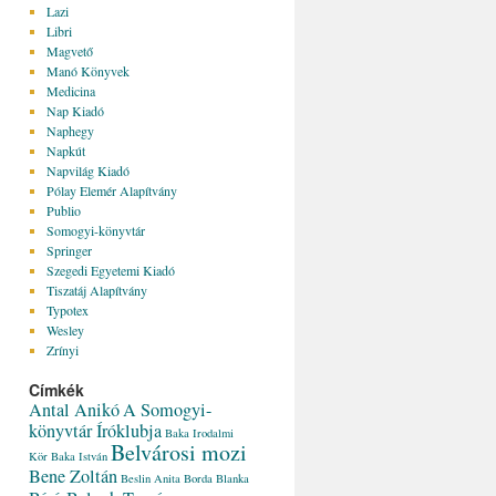
Lazi
Libri
Magvető
Manó Könyvek
Medicina
Nap Kiadó
Naphegy
Napkút
Napvilág Kiadó
Pólay Elemér Alapítvány
Publio
Somogyi-könyvtár
Springer
Szegedi Egyetemi Kiadó
Tiszatáj Alapítvány
Typotex
Wesley
Zrínyi
Címkék
Antal Anikó
A Somogyi-
könyvtár Íróklubja
Baka Irodalmi
Belvárosi mozi
Kör
Baka István
Bene Zoltán
Beslin Anita
Borda Blanka