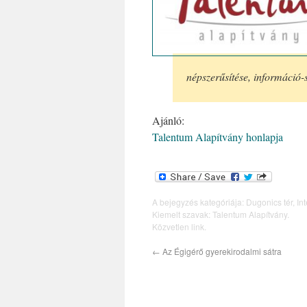
népszerűsítése, információ-s
Ajánló:
Talentum Alapítvány honlapja
A bejegyzés kategóriája:
Dugonics tér
,
In
Kiemelt szavak:
Talentum Alapítvány
.
Közvetlen link
.
←
Az Égigérő gyerekirodalmi sátra