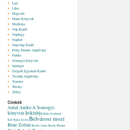
Lazi
Libri
Magvető
Manó Könyvek
Medicina
Nap Kiadó
Naphegy
Napkút
Napvilág Kiadó
Pólay Elemér Alapítvány
Publio
Somogyi-könyvtár
Springer
Szegedi Egyetemi Kiadó
Tiszatáj Alapítvány
Typotex
Wesley
Zrínyi
Címkék
Antal Anikó
A Somogyi-
könyvtár Íróklubja
Baka Irodalmi
Belvárosi mozi
Kör
Baka István
Bene Zoltán
Beslin Anita
Borda Blanka