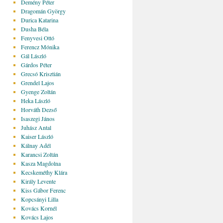
Demény Péter
Dragomán György
Durica Katarina
Dusha Béla
Fenyvesi Ottó
Ferencz Mónika
Gál László
Gárdos Péter
Grecsó Krisztián
Grendel Lajos
Gyenge Zoltán
Heka László
Horváth Dezső
Isaszegi János
Juhász Antal
Kaiser László
Kálnay Adél
Karancsi Zoltán
Kasza Magdolna
Kecskeméthy Klára
Király Levente
Kiss Gábor Ferenc
Kopcsányi Lilla
Kovács Kornél
Kovács Lajos