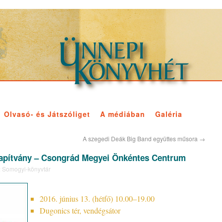
Olvasó- és Játszóliget
A médiában
Galéria
A szegedi Deák Big Band együttes műsora
→
lapítvány – Csongrád Megyei Önkéntes Centrum
:
Somogyi-könyvtár
2016. június 13. (hétfő) 10.00–19.00
Dugonics tér, vendégsátor