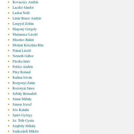
Kovacsics András
Laczkó Sándor
Laskai Nelli
Lázár Bence András
Lengyel Zoltán
Magony Gergely
Marjanucz László
Misetics Bálint
Molnár Krisztina Rita
Nánai László
Németh Gábor
Pászka Imre
Petőcz András
Pilcz Roland
Radnai István
Rozgonyi Zalán
Rozsnyai János
Sebály Bernadett
Simai Mihály
Simon József
Sós Katalin
Spiró György
Sz. Tóth Gyula
Szajbély Mihály
Szekszárdi Miklós