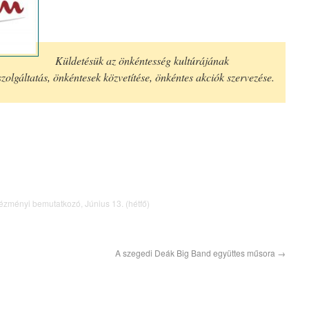
Küldetésük az önkéntesség kultúrájának
zolgáltatás, önkéntesek közvetítése, önkéntes akciók szervezése.
tézményi bemutatkozó
,
Június 13. (hétfő)
A szegedi Deák Big Band együttes műsora
→