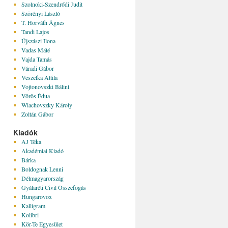
Szolnoki-Szendrődi Judit
Szörényi László
T. Horváth Ágnes
Tandi Lajos
Újszászi Ilona
Vadas Máté
Vajda Tamás
Váradi Gábor
Veszelka Attila
Vojtonovszki Bálint
Vörös Édua
Wlachovszky Károly
Zoltán Gábor
Kiadók
AJ Téka
Akadémiai Kiadó
Bárka
Boldognak Lenni
Délmagyarország
Gyálaréti Civil Összefogás
Hungarovox
Kalligram
Kolibri
Kör-Te Egyesület