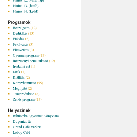
Június 12. (vasárnap)
Június 13. (hétfő)
Június 14. (kedd)
Programok
Beszélgetés
(12)
Dedikálás
(13)
Előadás
(2)
Felolvasás
(3)
Filmvetítés
(3)
Gyermekprogram
(13)
Intézményi bemutatkozó
(12)
Irodalmi est
(1)
Játék
(7)
Kiállítás
(2)
Könyvbemutató
(55)
Megnyitó
(2)
Táncprodukció
(8)
Zenés program
(13)
Helyszínek
Bibliotéka Egyesület Könyvtára
Dugonics tér
Grand Café Várkert
Lobby Café