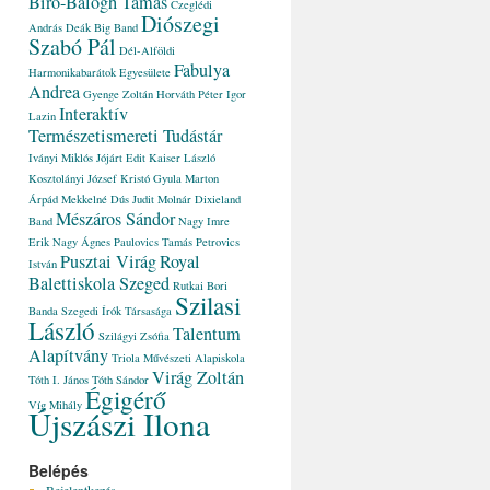
Bíró-Balogh Tamás
Czeglédi
Diószegi
András
Deák Big Band
Szabó Pál
Dél-Alföldi
Fabulya
Harmonikabarátok Egyesülete
Andrea
Gyenge Zoltán
Horváth Péter
Igor
Interaktív
Lazin
Természetismereti Tudástár
Iványi Miklós
Jójárt Edit
Kaiser László
Kosztolányi József
Kristó Gyula
Marton
Árpád
Mekkelné Dús Judit
Molnár Dixieland
Mészáros Sándor
Band
Nagy Imre
Erik
Nagy Ágnes
Paulovics Tamás
Petrovics
Pusztai Virág
Royal
István
Balettiskola Szeged
Rutkai Bori
Szilasi
Banda
Szegedi Írók Társasága
László
Talentum
Szilágyi Zsófia
Alapítvány
Triola Művészeti Alapiskola
Virág Zoltán
Tóth I. János
Tóth Sándor
Égigérő
Víg Mihály
Újszászi Ilona
Belépés