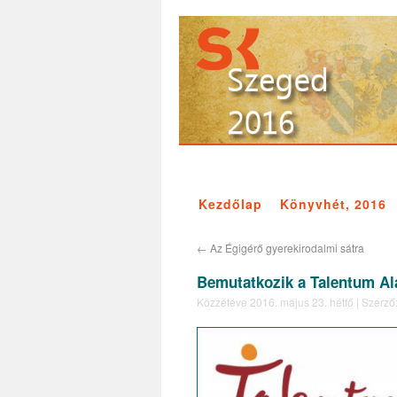
Kezdőlap
Könyvhét, 2016
←
Az Égigérő gyerekirodalmi sátra
Bemutatkozik a Talentum A
Közzétéve
2016. május 23. hétfő
|
Szerző