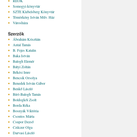
REÖK
Somogyi-könyvtár
SZTE Klebelsberg Könyvtár
Tömörkény István Műv. Ház
Városháza
Szerzők
Ábrahám Krisztián
Antal Tamás
B. Fejes Katalin
Baka István
Balogh Elemér
Bátyi Zoltán
Békési Imre
Bencsik Orsolya
Benedek István Gábor
Benkő László
Bíró-Balogh Tamás
Boldogkői Zsolt
Borda Réka
Bosnyák Viktória
Csontos Márta
Csupor Dezső
Czilczer Olga
Darvasi László