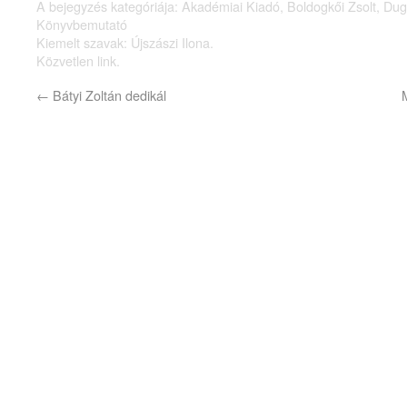
A bejegyzés kategóriája:
Akadémiai Kiadó
,
Boldogkői Zsolt
,
Dug
Könyvbemutató
Kiemelt szavak:
Újszászi Ilona
.
Közvetlen link
.
←
Bátyi Zoltán dedikál