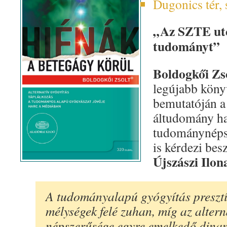
Dugonics tér,
„Az SZTE utc
tudományt”
Boldogkői Zs
legújabb köny
bemutatóján a
áltudomány ha
tudománynépsz
is kérdezi bes
Újszászi Ilon
A tudományalapú gyógyítás presztí
mélységek felé zuhan, míg az altern
népszerűsége egyre emelkedő dinam