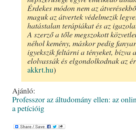
Érdekes módon nem az átverésekből
maguk az átvertek védelmezik leg
hatástalan terápiákat és az igazola
A szerző a tőle megszokott közvetle
néhol kemény, máskor pedig fanya
igyekszik feltárni a tényeket, bízv
elolvassák és elgondolkodnak az é
akkrt.hu
)
Ajánló:
Professzor az áltudomány ellen: az online
a petícióig