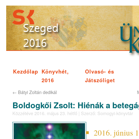
Kezdőlap
Könyvhét,
Olvasó- és
2016
Játszóliget
←
Bátyi Zoltán dedikál
Boldogkői Zsolt: Hiénák a betegá
Közzétéve
2016. május 23. hétfő
|
Szerző:
Somogyi-könyvtár
2016. június 1