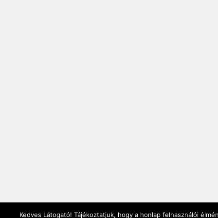
Kedves Látogató! Tájékoztatjuk, hogy a honlap felhasználói élmé