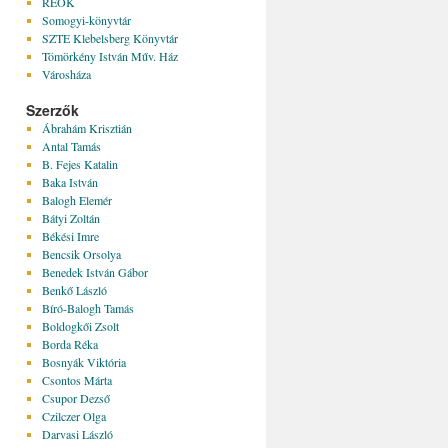
REÖK
Somogyi-könyvtár
SZTE Klebelsberg Könyvtár
Tömörkény István Műv. Ház
Városháza
Szerzők
Ábrahám Krisztián
Antal Tamás
B. Fejes Katalin
Baka István
Balogh Elemér
Bátyi Zoltán
Békési Imre
Bencsik Orsolya
Benedek István Gábor
Benkő László
Bíró-Balogh Tamás
Boldogkői Zsolt
Borda Réka
Bosnyák Viktória
Csontos Márta
Csupor Dezső
Czilczer Olga
Darvasi László