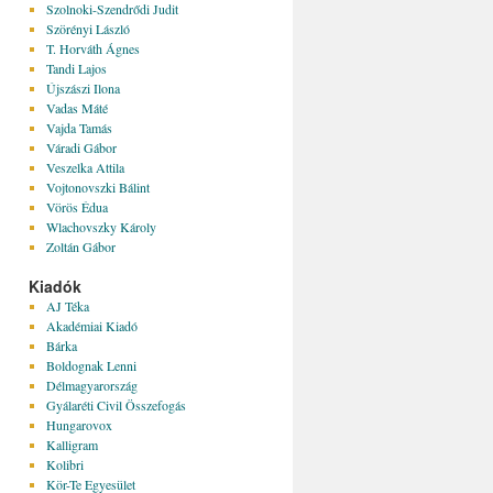
Szolnoki-Szendrődi Judit
Szörényi László
T. Horváth Ágnes
Tandi Lajos
Újszászi Ilona
Vadas Máté
Vajda Tamás
Váradi Gábor
Veszelka Attila
Vojtonovszki Bálint
Vörös Édua
Wlachovszky Károly
Zoltán Gábor
Kiadók
AJ Téka
Akadémiai Kiadó
Bárka
Boldognak Lenni
Délmagyarország
Gyálaréti Civil Összefogás
Hungarovox
Kalligram
Kolibri
Kör-Te Egyesület