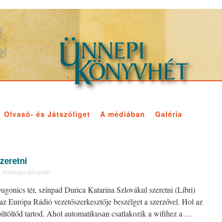
Olvasó- és Játszóliget
A médiában
Galéria
zeretni
:
Somogyi-könyvtár
ugonics tér, színpad Durica Katarina Szlovákul szeretni (Libri)
az Európa Rádió vezetőszerkesztője beszélget a szerzővel. Hol az
iltöltőd tartod. Ahol automatikusan csatlakozik a wifihez a …