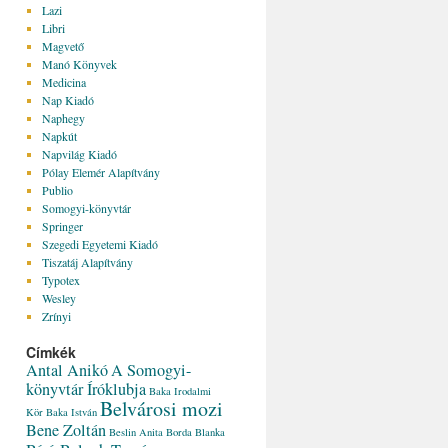
Lazi
Libri
Magvető
Manó Könyvek
Medicina
Nap Kiadó
Naphegy
Napkút
Napvilág Kiadó
Pólay Elemér Alapítvány
Publio
Somogyi-könyvtár
Springer
Szegedi Egyetemi Kiadó
Tiszatáj Alapítvány
Typotex
Wesley
Zrínyi
Címkék
Antal Anikó
A Somogyi-
könyvtár Íróklubja
Baka Irodalmi
Belvárosi mozi
Kör
Baka István
Bene Zoltán
Beslin Anita
Borda Blanka