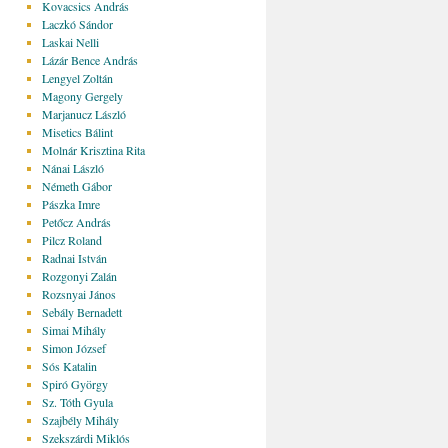
Kovacsics András
Laczkó Sándor
Laskai Nelli
Lázár Bence András
Lengyel Zoltán
Magony Gergely
Marjanucz László
Misetics Bálint
Molnár Krisztina Rita
Nánai László
Németh Gábor
Pászka Imre
Petőcz András
Pilcz Roland
Radnai István
Rozgonyi Zalán
Rozsnyai János
Sebály Bernadett
Simai Mihály
Simon József
Sós Katalin
Spiró György
Sz. Tóth Gyula
Szajbély Mihály
Szekszárdi Miklós