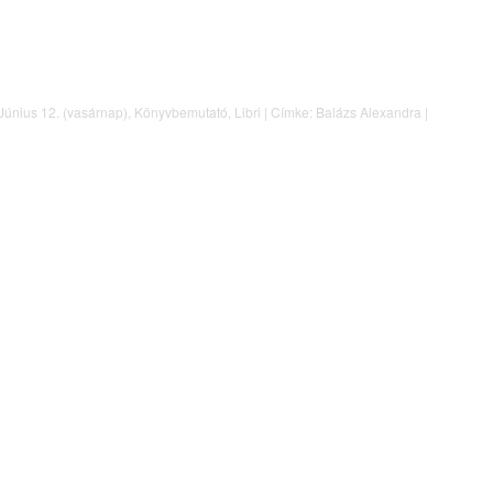
Június 12. (vasárnap)
,
Könyvbemutató
,
Libri
|
Címke:
Balázs Alexandra
|