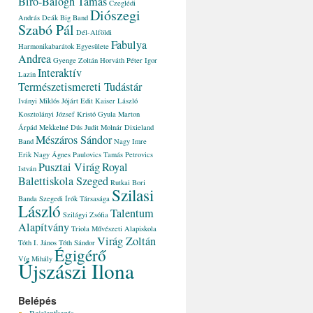
Bíró-Balogh Tamás
Czeglédi
Diószegi
András
Deák Big Band
Szabó Pál
Dél-Alföldi
Fabulya
Harmonikabarátok Egyesülete
Andrea
Gyenge Zoltán
Horváth Péter
Igor
Interaktív
Lazin
Természetismereti Tudástár
Iványi Miklós
Jójárt Edit
Kaiser László
Kosztolányi József
Kristó Gyula
Marton
Árpád
Mekkelné Dús Judit
Molnár Dixieland
Mészáros Sándor
Band
Nagy Imre
Erik
Nagy Ágnes
Paulovics Tamás
Petrovics
Pusztai Virág
Royal
István
Balettiskola Szeged
Rutkai Bori
Szilasi
Banda
Szegedi Írók Társasága
László
Talentum
Szilágyi Zsófia
Alapítvány
Triola Művészeti Alapiskola
Virág Zoltán
Tóth I. János
Tóth Sándor
Égigérő
Víg Mihály
Újszászi Ilona
Belépés