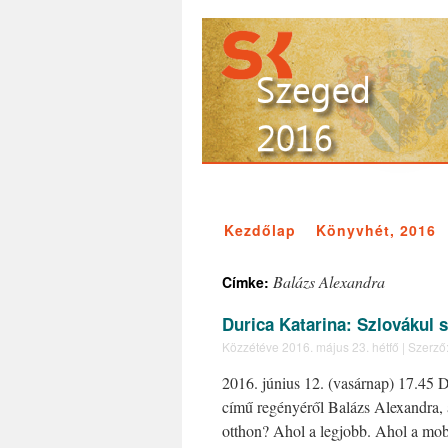
Kezdőlap
Könyvhét, 2016
Balázs Alexandra
Címke:
Durica Katarina: Szlovákul s
Közzétéve
2016. május 23. hétfő
|
Szerző
2016. június 12. (vasárnap) 17.45 D
című regényéről Balázs Alexandra, 
otthon? Ahol a legjobb. Ahol a mob