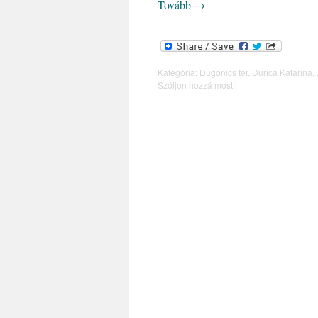
Tovább
→
Kategória:
Dugonics tér
,
Durica Katarina
,
Szóljon hozzá most!