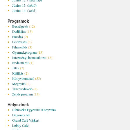
Június 12. (vasárnap)
Június 13. (hétfő)
Június 14. (kedd)
Programok
Beszélgetés
(12)
Dedikálás
(13)
Előadás
(2)
Felolvasás
(3)
Filmvetítés
(3)
Gyermekprogram
(13)
Intézményi bemutatkozó
(12)
Irodalmi est
(1)
Játék
(7)
Kiállítás
(2)
Könyvbemutató
(55)
Megnyitó
(2)
Táncprodukció
(8)
Zenés program
(13)
Helyszínek
Bibliotéka Egyesület Könyvtára
Dugonics tér
Grand Café Várkert
Lobby Café