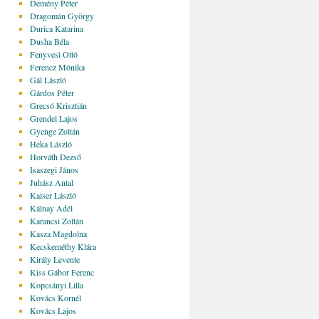
Demény Péter
Dragomán György
Durica Katarina
Dusha Béla
Fenyvesi Ottó
Ferencz Mónika
Gál László
Gárdos Péter
Grecsó Krisztián
Grendel Lajos
Gyenge Zoltán
Heka László
Horváth Dezső
Isaszegi János
Juhász Antal
Kaiser László
Kálnay Adél
Karancsi Zoltán
Kasza Magdolna
Kecskeméthy Klára
Király Levente
Kiss Gábor Ferenc
Kopcsányi Lilla
Kovács Kornél
Kovács Lajos