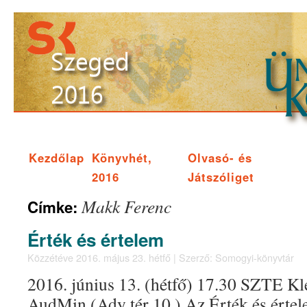
Kezdőlap
Könyvhét,
Olvasó- és
2016
Játszóliget
Makk Ferenc
Címke:
Érték és értelem
Közzétéve
2016. május 23. hétfő
|
Szerző:
Somogyi-könyvtár
2016. június 13. (hétfő) 17.30 SZTE Kl
AudMin (Ady tér 10.) Az Érték és értel