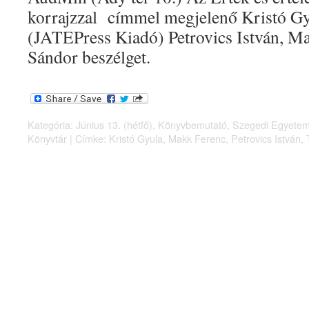
korrajzzal címmel megjelenő Kristó Gy
(JATEPress Kiadó) Petrovics István, M
Sándor beszélget.
Kategória:
Június 13. (hétfő)
,
Könyvbemutató
,
Szegedi Egyetem
Könyvtár
|
Címke:
Kristó Gyula
,
Makk Ferenc
,
Petrovics István
,