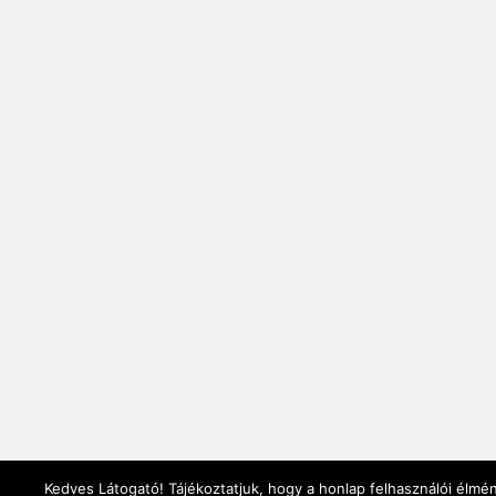
Kedves Látogató! Tájékoztatjuk, hogy a honlap felhasználói élmé